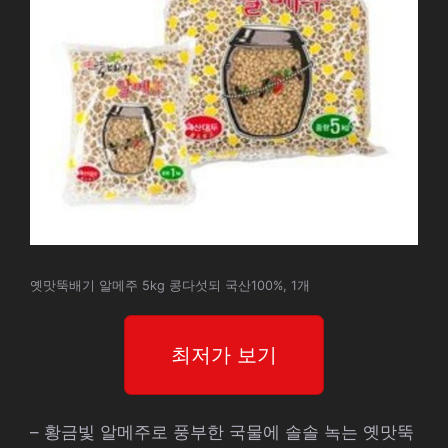
옛맛뚝배기 알메주 5kg 콩다섯되 국산100%, 1개
최저가 보기
– 황금빛 알메주로 풍부한 국물에 솔솔 녹는 옛맛뚝