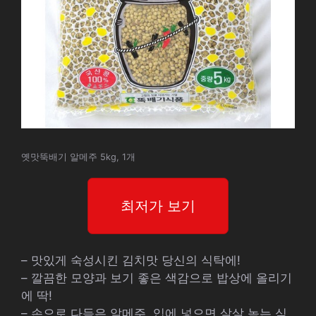
옛맛뚝배기 알메주 5kg, 1개
최저가 보기
– 맛있게 숙성시킨 김치맛 당신의 식탁에!
– 깔끔한 모양과 보기 좋은 색감으로 밥상에 올리기
에 딱!
– 손으로 다듬은 알메주, 입에 넣으면 살살 녹는 식