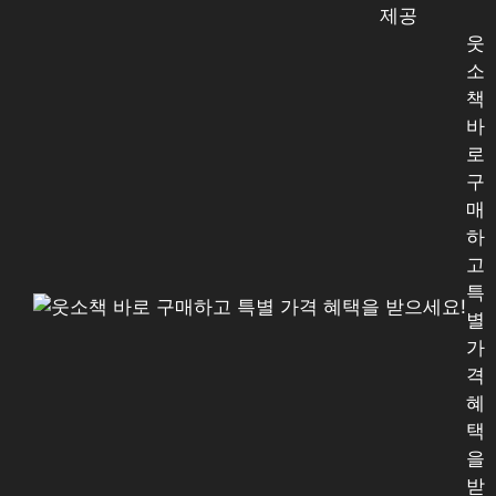
제공
웃
소
책
바
로
구
매
하
고
특
별
가
격
혜
택
을
받