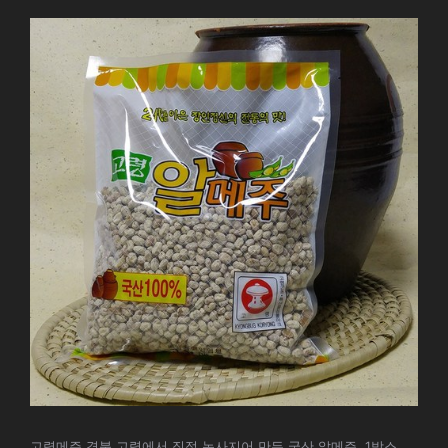
고령메주 경북 고령에서 직접 농사지어 만든 국산 알메주, 1박스,