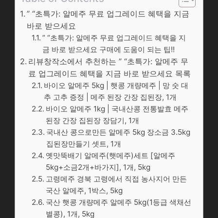
” “초특가: 알메주 무료 업그레이드 혜택을 지금
바로 받으세요
” “초특가: 알메주 무료 업그레이드 혜택을 지
금 바로 받으세요 구매에 도움이 되는 팁!!
리뷰창작소에서 추천하는 ” “초특가: 알메주 무
료 업그레이드 혜택을 지금 바로 받으세요 목록
바이오 알메주 5kg | 햇콩 개량메주 | 망 숫 대
추 고추 증정 | 메주 된장 간장 집된장, 1개
바이오 알메주 1kg | 국내산콩 전통발효 메주
된장 간장 집된장 장담기, 1개
국내산 콩으로만든 알메주 5kg 장소금 3.5kg
집된장만들기 셋트, 1개
옛맛뚝배기 알메주(햇메주)세트 [알메주
5kg+소금2개+바가지], 1개, 5kg
고령메주 경북 고령에서 직접 농사지어 만든
국산 알메주, 1박스, 5kg
국산 햇콩 개량메주 알메주 5kg(1등급 색채선
별콩), 1개, 5kg