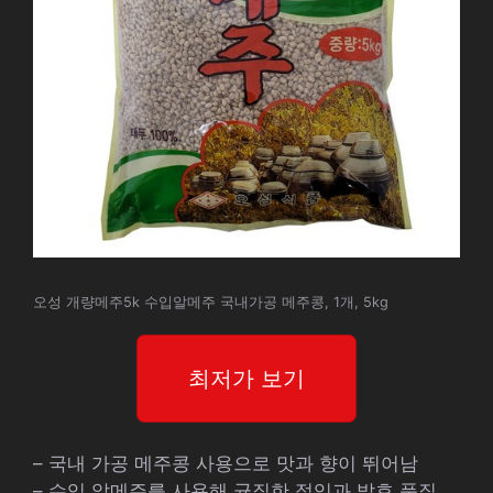
오성 개량메주5k 수입알메주 국내가공 메주콩, 1개, 5kg
최저가 보기
– 국내 가공 메주콩 사용으로 맛과 향이 뛰어남
– 수입 알메주를 사용해 균질한 절임과 발효 품질