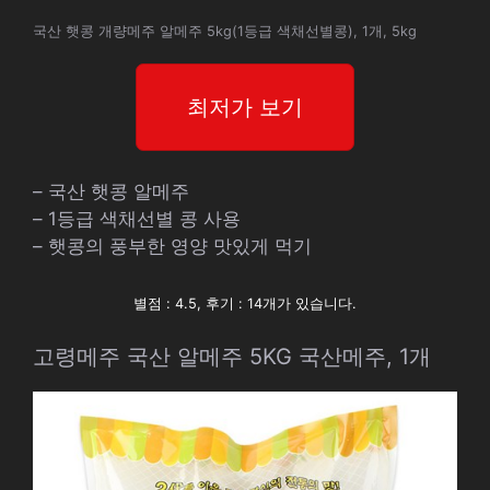
국산 햇콩 개량메주 알메주 5kg(1등급 색채선별콩), 1개, 5kg
최저가 보기
– 국산 햇콩 알메주
– 1등급 색채선별 콩 사용
– 햇콩의 풍부한 영양 맛있게 먹기
별점 : 4.5, 후기 : 14개가 있습니다.
고령메주 국산 알메주 5KG 국산메주, 1개