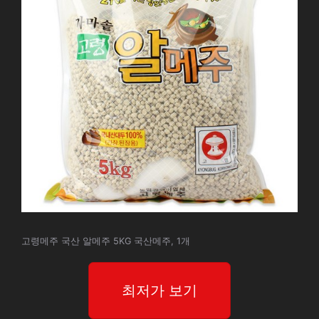
고령메주 국산 알메주 5KG 국산메주, 1개
최저가 보기