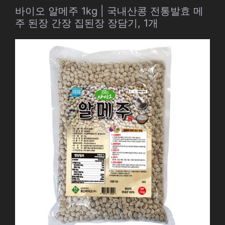
바이오 알메주 1kg | 국내산콩 전통발효 메
주 된장 간장 집된장 장담기, 1개