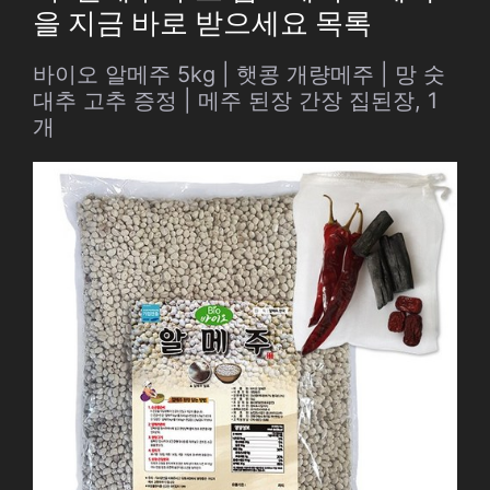
을 지금 바로 받으세요 목록
바이오 알메주 5kg | 햇콩 개량메주 | 망 숫
대추 고추 증정 | 메주 된장 간장 집된장, 1
개