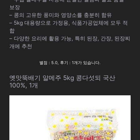
보장
– 콩의 고유한 풍미와 영양소를 충분히 함유
– 5kg 대용량으로 가정용, 식품가공업체에 모두 적
합
– 다양한 요리에 활용 가능, 특히 된장, 간장, 된장찌
개에 추천
별점 : 5.0, 후기 : 1개가 있습니다.
옛맛뚝배기 알메주 5kg 콩다섯되 국산
100%, 1개