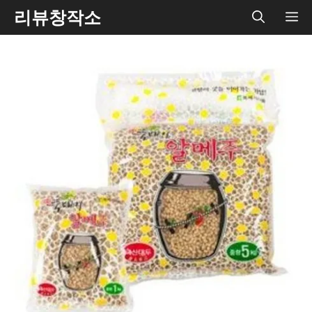
Skip
리뷰창작소
ME
to
content