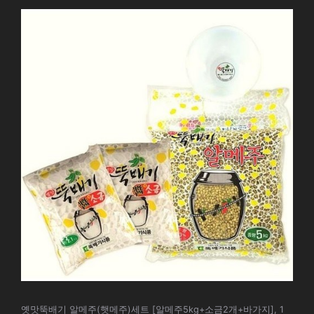
옛맛뚝배기 알메주(햇메주)세트 [알메주5kg+소금2개+바가지], 1