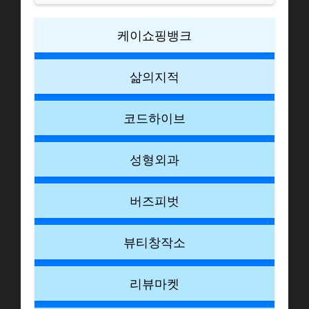
케이쇼핑뱅크
삶의지적
코드하이브
성형외과
버즈피벗
뷰티창작소
리뷰마켓