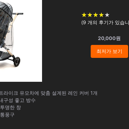
★
★
★
★
★
★
★
★
★
★
(
9
개의 후기가 있습니
20,000원
최저가 보기
트라이크 유모차에 맞춤 설계된 레인 커버 1개
 내구성 좋고 방수
 투명한 창
 통풍구