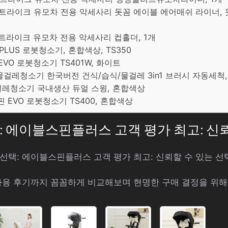
스 트라이크 유모차 전용 악세사리 돗꼼 에이블 에어매쉬 라이너
 트라이크 유모차 전용 악세사리 컵홀더, 1개
PLUS 로봇청소기, 혼합색상, TS350
EVO 로봇청소기 TS401W, 화이트
공 물걸레청소기 한국버전 건식/습식/물걸레 3in1 브러시 자동세척, 
물걸레청소기 국내생산 듀얼 스윙, 혼합색상
핀 EVO 로봇청소기 TS400, 혼합색상
택: 에이블스핀플러스 고객 평가 최고: 신
엄 선택: 에이블스핀플러스 고객 평가 최고: 신뢰할 수 있는 
사용 후기까지 꼼꼼하게 비교해보며 현명한 구매 결정을 위