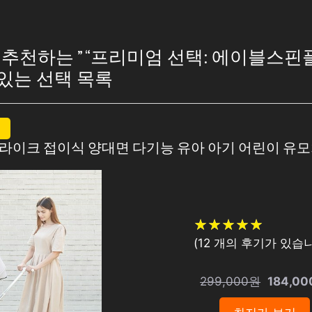
추천하는 ” “프리미엄 선택: 에이블스핀
 있는 선택 목록
 트라이크 접이식 양대면 다기능 유아 아기 어린이 유모
★
★
★
★
★
★
★
★
★
★
(
12
개의 후기가 있습니
299,000원
184,0