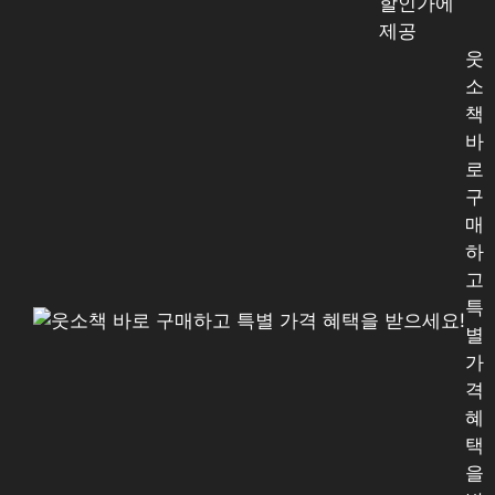
할인가에
제공
웃
소
책
바
로
구
매
하
고
특
별
가
격
혜
택
을