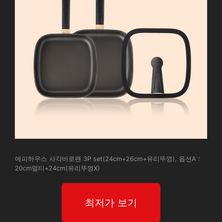
에피하우스 사각바로팬 3P set(24cm+26cm+유리뚜껑), 옵션A :
20cm멀티+24cm(유리뚜껑X)
최저가 보기