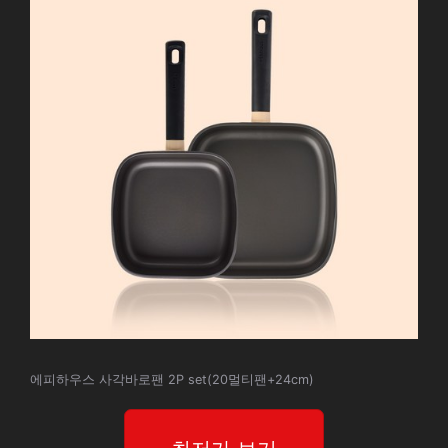
에피하우스 사각바로팬 2P set(20멀티팬+24cm)