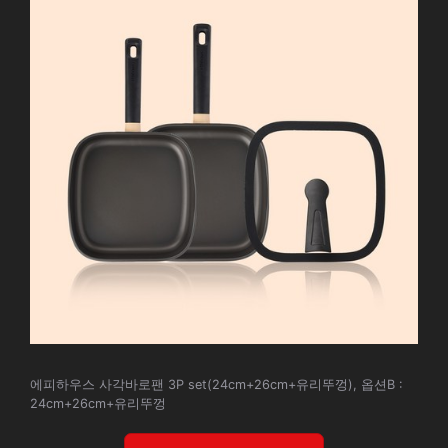
에피하우스 사각바로팬 3P set(24cm+26cm+유리뚜껑), 옵션B :
24cm+26cm+유리뚜껑