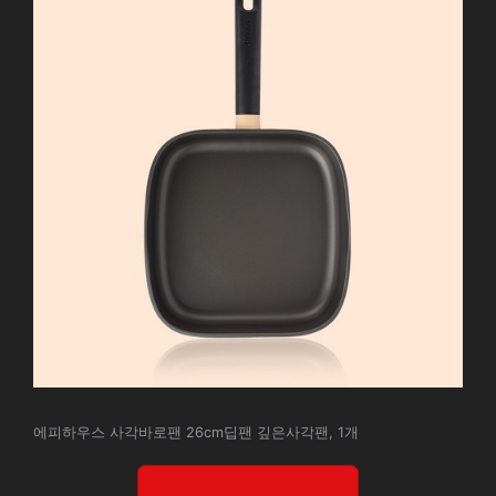
에피하우스 사각바로팬 26cm딥팬 깊은사각팬, 1개