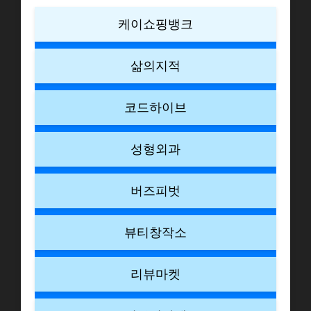
케이쇼핑뱅크
삶의지적
코드하이브
성형외과
버즈피벗
뷰티창작소
리뷰마켓