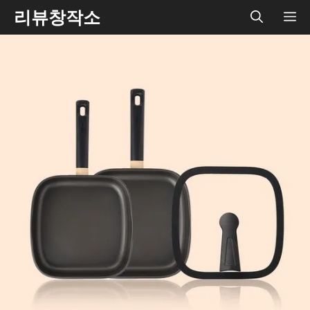
Skip
리뷰창작소
ME
to
content