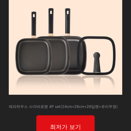
에피하우스 사각바로팬 4P set(24cm+26cm+26딥팬+유리뚜껑)
최저가 보기