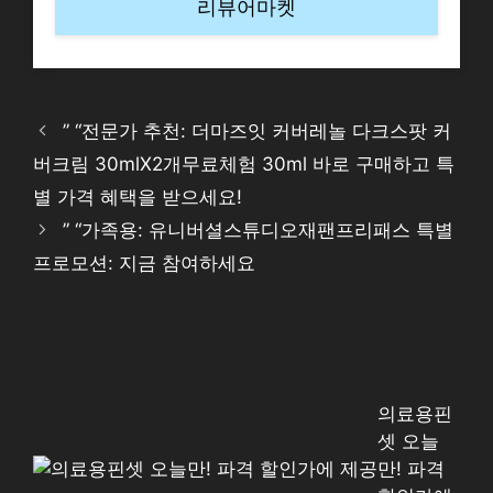
리뷰어마켓
” “전문가 추천: 더마즈잇 커버레놀 다크스팟 커
버크림 30mlX2개무료체험 30ml 바로 구매하고 특
별 가격 혜택을 받으세요!
” “가족용: 유니버셜스튜디오재팬프리패스 특별
프로모션: 지금 참여하세요
의료용핀
셋 오늘
만! 파격