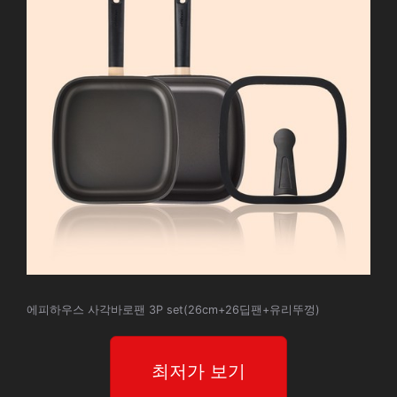
에피하우스 사각바로팬 3P set(26cm+26딥팬+유리뚜껑)
최저가 보기