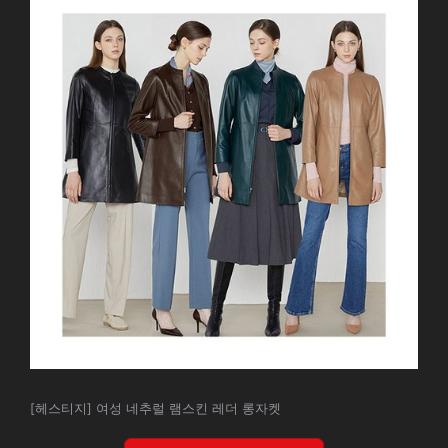
[헤스티지] 여성 네추럴 램스킨 레더 롱자켓