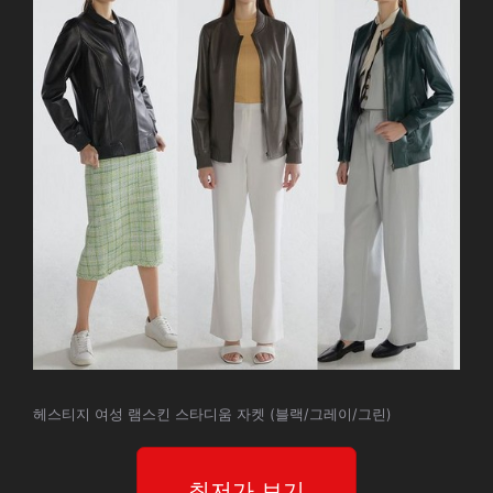
헤스티지 여성 램스킨 스타디움 자켓 (블랙/그레이/그린)
최저가 보기