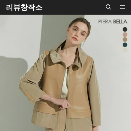
Skip
리뷰창작소
ME
to
content