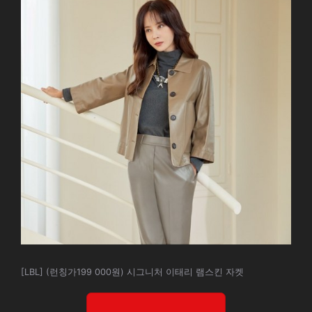
[LBL] (런칭가199 000원) 시그니처 이태리 램스킨 자켓