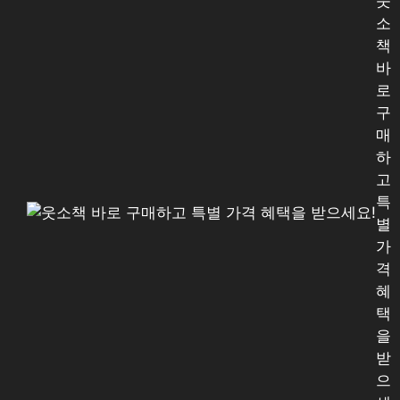
웃
소
책
바
로
구
매
하
고
특
별
가
격
혜
택
을
받
으