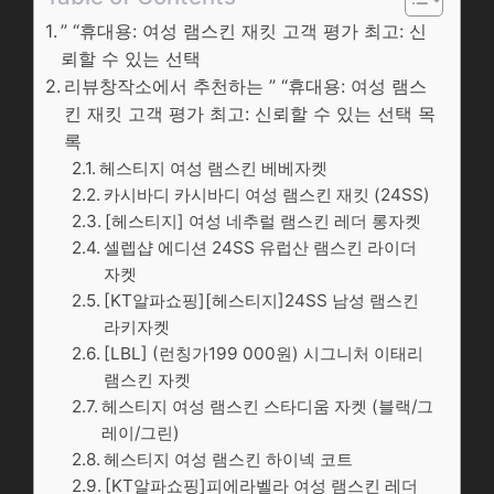
” “휴대용: 여성 램스킨 재킷 고객 평가 최고: 신
뢰할 수 있는 선택
리뷰창작소에서 추천하는 ” “휴대용: 여성 램스
킨 재킷 고객 평가 최고: 신뢰할 수 있는 선택 목
록
헤스티지 여성 램스킨 베베자켓
카시바디 카시바디 여성 램스킨 재킷 (24SS)
[헤스티지] 여성 네추럴 램스킨 레더 롱자켓
셀렙샵 에디션 24SS 유럽산 램스킨 라이더
자켓
[KT알파쇼핑][헤스티지]24SS 남성 램스킨
라키자켓
[LBL] (런칭가199 000원) 시그니처 이태리
램스킨 자켓
헤스티지 여성 램스킨 스타디움 자켓 (블랙/그
레이/그린)
헤스티지 여성 램스킨 하이넥 코트
[KT알파쇼핑]피에라벨라 여성 램스킨 레더