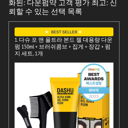
화된: 다운펌약 고객 평가 최고: 신
뢰할 수 있는 선택 목록
★
BEST SELLER
★
1. 다슈 포 맨 울트라 본드 젤 대용량 다운
펌 150ml + 브러쉬콤브 + 집게 + 장갑 + 펌
지 세트, 1개