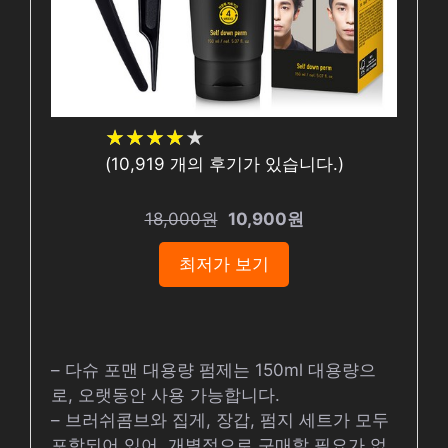
★
★
★
★
★
★
★
★
★
★
(
10,919
개의 후기가 있습니다.)
18,000원
10,900원
최저가 보기
– 다슈 포맨 대용량 펌제는 150ml 대용량으
로, 오랫동안 사용 가능합니다.
– 브러쉬콤브와 집게, 장갑, 펌지 세트가 모두
포함되어 있어, 개별적으로 구매할 필요가 없