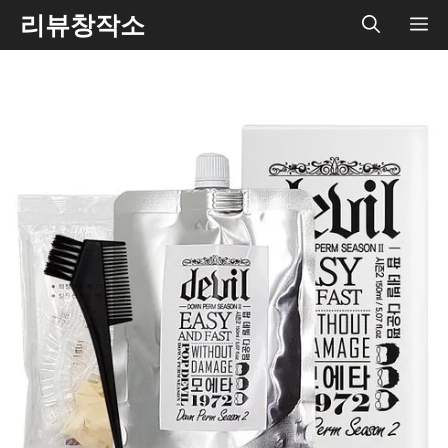
Skip
리뷰창작소
ME
to
content