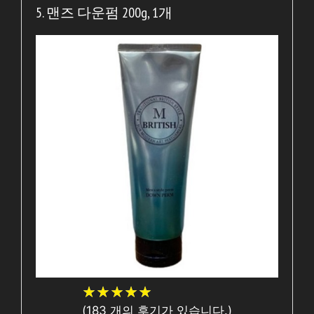
5. 맨즈 다운펌 200g, 1개
★
★
★
★
★
★
★
★
★
★
(
183
개의 후기가 있습니다.)