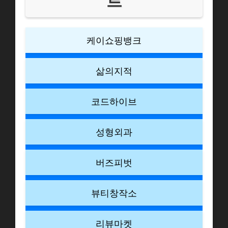
트
케이쇼핑뱅크
삶의지적
코드하이브
성형외과
버즈피벗
뷰티창작소
리뷰마켓