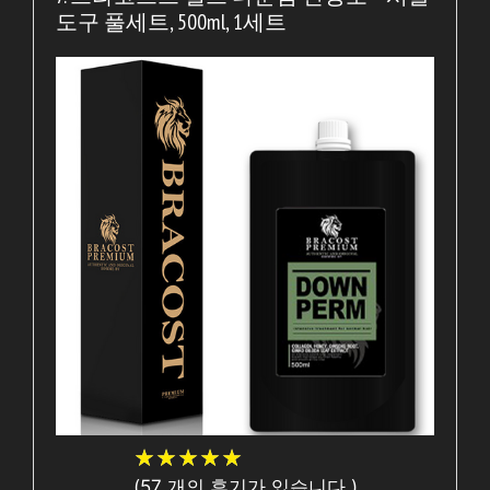
도구 풀세트, 500ml, 1세트
★
★
★
★
★
★
★
★
★
★
(
57
개의 후기가 있습니다.)