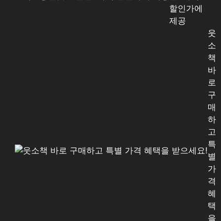
할인가에
제공
웃
소
책
바
로
구
매
하
고
특
별
가
격
혜
택
을