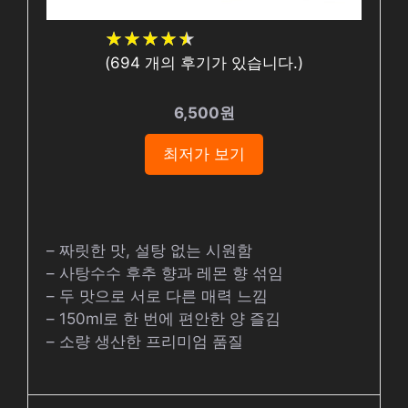
★
★
★
★
★
★
★
★
★
★
(
694
개의 후기가 있습니다.)
6,500원
최저가 보기
– 짜릿한 맛, 설탕 없는 시원함
– 사탕수수 후추 향과 레몬 향 섞임
– 두 맛으로 서로 다른 매력 느낌
– 150ml로 한 번에 편안한 양 즐김
– 소량 생산한 프리미엄 품질