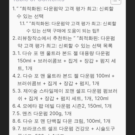
” “최적화된: 다운펌약 고객 평가 최고: 신뢰할
수 있는 선택
” “최적화된: 다운펌약 고객 평가 최고: 신뢰할
수 있는 선택 구매에 도움이 되는 팁!!
리뷰창작소에서 추천하는 ” “최적화된: 다운펌
약 고객 평가 최고: 신뢰할 수 있는 선택 목록
1. 다슈 포 맨 울트라 본드 젤 대용량 다운펌
150ml + 브러쉬콤브 + 집게 + 장갑 + 펌지 세
트, 1개
2. 다슈 포 맨 울트라 본드 젤 다운펌 100ml +
브러쉬콤브 + 집게 + 장갑 + 펌지, 1개
3. 제이숲 스타일제이 포맨 셀프 다운펌 펌브러
쉬 + 집게 + 장갑 + 펌지 세트, 1개, 120ml
4. 모에타 팝 데빌 다운펌 시즌2, 150ml, 1개
5. 맨즈 다운펌 200g, 1개
6. 다슈 포 맨 단백질 다운 크림, 100ml, 1개
7. 브라코스트 셀프 다운펌 건강모 + 시술도구