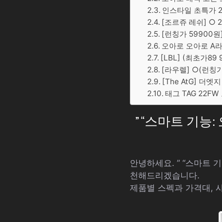
인스타일 초특가 2
[조르쥬 레쉬] ○ 
[런칭가 59900원
오아로 오아로 A
[LBL] (최초가
[라우렐] ○(런칭가
[The AtG] 더
태그 TAG 22F
” “스마트 기능
안녕하세요. ” “스마트 
천해드리겠습니다.
제품별 스펙과 가격대, 