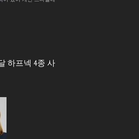
 하프넥 4종 사