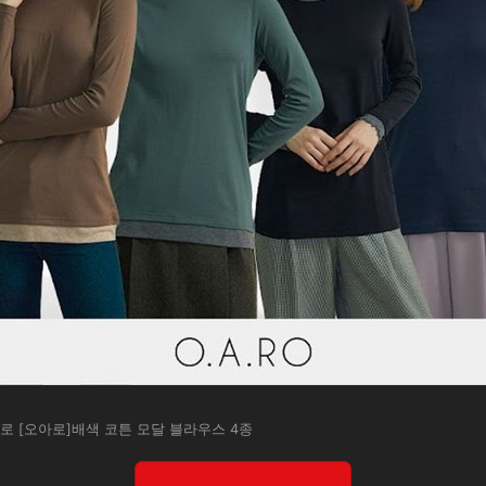
로 [오아로]배색 코튼 모달 블라우스 4종