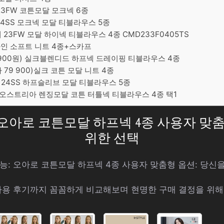
3FW 코튼모달 모크넥 6종
24SS 모크넥 모달 티블라우스 5종
] 23FW 모달 하이넥 티블라우스 4종 CMD233F0405TS
라인 소프트 니트 4종+스카프
89 900원) 실크블렌디드 하프넥 드레이핑 티블라우스 4종
 79 900)실크 코튼 모달 니트 4종
엣지 24SS 하프슬리브 모달 티블라우스 5종
W 오스트리아 렌징모달 코튼 터틀넥 티블라우스 4종 택1
: 오아로 코튼모달 하프넥 4종 사용자 맞
위한 선택
기능: 오아로 코튼모달 하프넥 4종 사용자 맞춤형 옵션: 당신
사용 후기까지 꼼꼼하게 비교해보며 현명한 구매 결정을 위