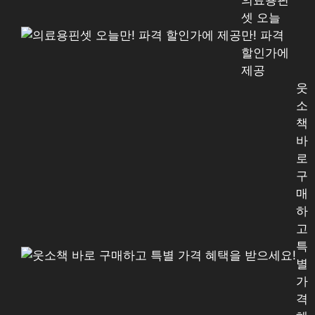
의료용핀
셋 오늘
만! 파격
할인가에
제공
웃
소
책
바
로
구
매
하
고
특
별
가
격