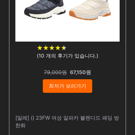
★
★
★
★
★
★
★
★
★
★
(
10
개의 후기가 있습니다.)
79,000원
67,150원
최저가 보러가기
[밀레] () 23FW 여성 알파카 블렌디드 패딩 방
한화