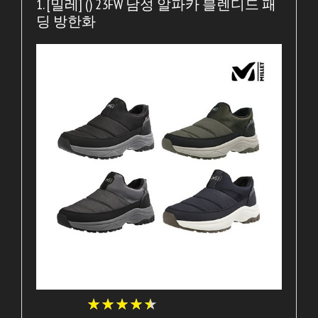
1. [밀레] () 23FW 남성 알파카 블렌디드 패
딩 방한화
★
★
★
★
★
★
★
★
★
★