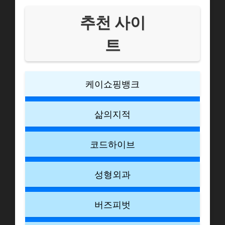
추천 사이
트
케이쇼핑뱅크
삶의지적
코드하이브
성형외과
버즈피벗