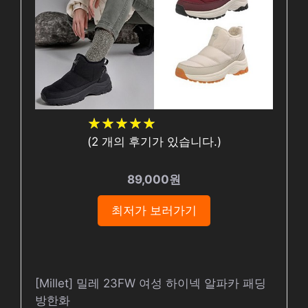
★
★
★
★
★
★
★
★
★
★
(
2
개의 후기가 있습니다.)
89,000원
최저가 보러가기
[Millet] 밀레 23FW 여성 하이넥 알파카 패딩
방한화