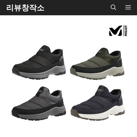
Skip
리뷰창작소
ME
to
content