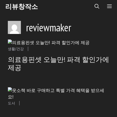
Skip
리뷰창작소
ME
to
content
reviewmaker
생활/건강
|
의료용핀셋 오늘만! 파격 할인가에
제공
도서
|