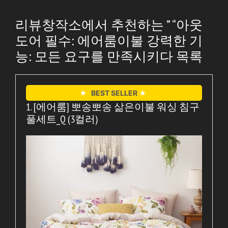
리뷰창작소에서 추천하는 ” “아웃
도어 필수: 에어룸이불 강력한 기
능: 모든 요구를 만족시키다 목록
★
BEST SELLER
★
1. [에어룸] 뽀송뽀송 삶은이불 워싱 침구
풀세트_Q (3컬러)