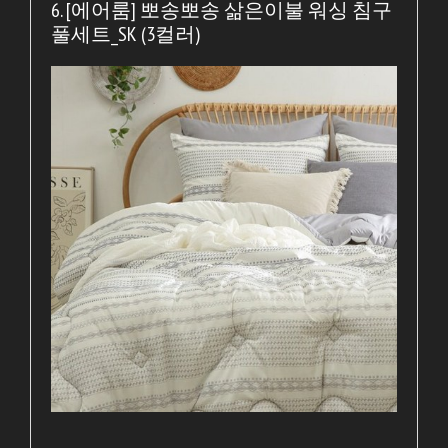
6. [에어룸] 뽀송뽀송 삶은이불 워싱 침구
풀세트_SK (3컬러)