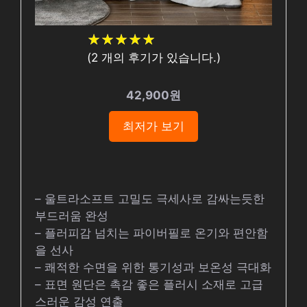
★
★
★
★
★
★
★
★
★
★
(
2
개의 후기가 있습니다.)
42,900원
최저가 보기
– 울트라소프트 고밀도 극세사로 감싸는듯한
부드러움 완성
– 플러피감 넘치는 파이버필로 온기와 편안함
을 선사
– 쾌적한 수면을 위한 통기성과 보온성 극대화
– 표면 원단은 촉감 좋은 플러시 소재로 고급
스러운 감성 연출