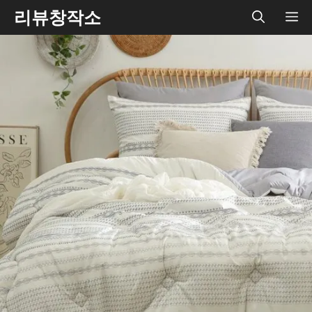
Skip
리뷰창작소
ME
to
content