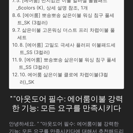
5. [에어룸] 먼지없는 이불 알러셀 볼륨패드
_6colors (K), 상세 설명 참조, 1개
6. [에어룸] 뽀송뽀송 삶은이불 워싱 침구 풀세
트_SK (3컬러)
7. 삶은이불 고온워싱 더스트 프리 차렵이불 풀
세트
8. [에어룸] 고밀도 극세사 플러피 이불패드세
트_SS (3컬러)
9. [에어룸] 뽀송뽀송 삶은이불 워싱 침구 풀세
트_SS (3컬러)
10. 에어룸 삶은이불 클로에 차렵이불(3컬
러)_SK
” “아웃도어 필수: 에어룸이불 강력
한 기능: 모든 요구를 만족시키다
안녕하세요. ” “아웃도어 필수: 에어룸이불 강력한
기능: 모든 요구를 만족시키다에 대해서 추천해드리