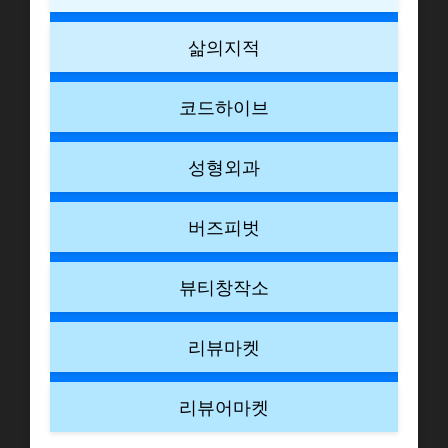
삶의지적
코드하이브
성형외과
버즈피벗
뷰티창작소
리뷰마켓
리뷰어마켓