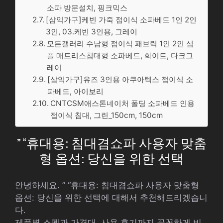
소파 방문설치, 핑크믹스
[삼익가구]케빈 가죽 접이식 소파베드 1인 2인
3인, 03.케빈 3인용, 그레이
모든갤러리 수납형 접이식 패브릭 1인 2인 심
플 매트리스침대형 소파베드, 화이트, 다크그
레이
[삼익가구]유즈 3인용 아쿠아텍스 접이식 소
파베드, 아이보리
CNTCSM애스톤네이처 폴딩 소파베드 인용
접이식 침대, 그린_150cm, 150cm
” “휴대용: 침대겸쇼파 사용자 맞춤
형 옵션: 당신을 위한 선택
안녕하세요. ” “휴대용: 침대겸쇼파 사용자 맞춤형
옵션: 당신을 위한 선택에 대해서 추천해드리겠습니
다.
제품별 스펙과 가격대, 사용 후기까지 꼼꼼하게 비