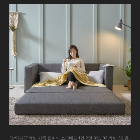
[삼익가구]케빈 가죽 접이식 소파베드 1인 2인 3인, 03.케빈 3인용,