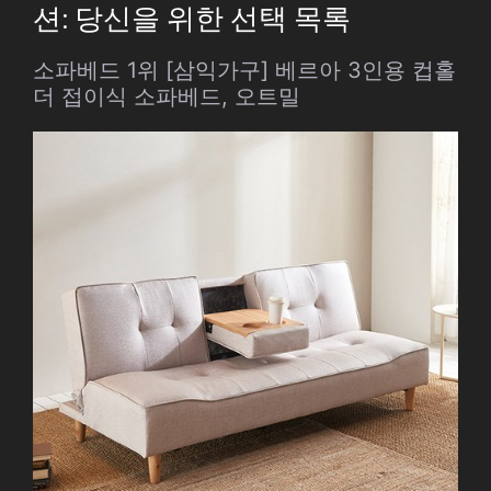
션: 당신을 위한 선택 목록
소파베드 1위 [삼익가구] 베르아 3인용 컵홀
더 접이식 소파베드, 오트밀