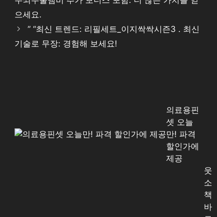
으세요.
” “최신 트렌드: 리필세트_이지싹싹시즌3 . 최신
기술로 무장: 경험해 보세요!
의료용핀
셋 오늘
만! 파격
할인가에
제공
웃
소
책
바