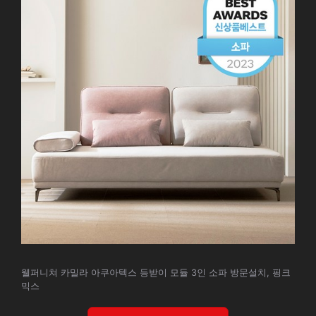
웰퍼니쳐 카밀라 아쿠아텍스 등받이 모듈 3인 소파 방문설치, 핑크
믹스