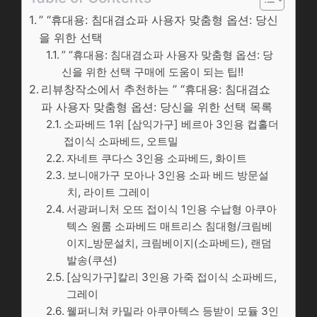
” “휴대용: 침대겸쇼파 사용자 맞춤형 옵션: 당신
을 위한 선택
” “휴대용: 침대겸쇼파 사용자 맞춤형 옵션: 당
신을 위한 선택 구매에 도움이 되는 팁!!
리뷰창작소에서 추천하는 ” “휴대용: 침대겸쇼
파 사용자 맞춤형 옵션: 당신을 위한 선택 목록
소파베드 1위 [삼익가구] 베르아 3인용 컵홀더
접이식 소파베드, 오트밀
자네트 쿠다스 3인용 소파베드, 화이트
보니애가구 모아나 3인용 소파 베드 방문설
치, 라이트 그레이
서광퍼니처 오뜨 접이식 1인용 수납형 아쿠아
텍스 원룸 소파베드 매트리스 침대형/크림베
이지_방문설치, 크림베이지(소파베드), 랜덤
발송(쿠션)
[삼익가구]칼리 3인용 가죽 접이식 소파베드,
그레이
웰퍼니쳐 카밀라 아쿠아텍스 등받이 모듈 3인