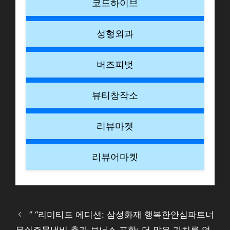
코드하이브
성형외과
버즈피벗
뷰티창작소
리뷰마켓
리뷰어마켓
” “리미티드 에디션: 삼성화재 행복한안심파트너
무쇠주물냄비 추가 보너스 포함: 더 많은 가치를 얻