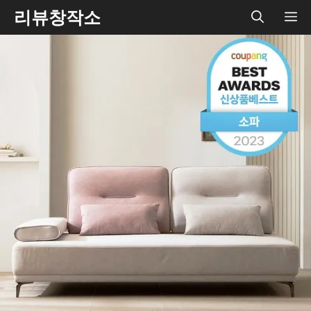
Skip
리뷰창작소
ME
to
content