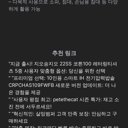
– 다목적 사용으로 소파, 침대, 손님용 침대 등 다양
하게 활용 가능
추천 링크
“지금 출시! 지오송지오 22SS 코튼100 레터링티셔
츠 5종 사용자 맞춤형 옵션: 당신을 위한 선택
” “프리미엄 선택: 10인용 스마트 IH 전기압력밥솥
CRPCHAS109FWFB 새로운 버전 업데이트: 더 나
은 경험을 제공
” “사용자 평점 최고: petethecat 시즌 특가: 재고 소
진 전에 서두르세요!
” “혁신적인: 살밍범퍼 고객 만족 보장: 안심하고 구
매하세요
” “맞춤 제작: 치크패딩 빠른 배송: 주문하고 바로 받