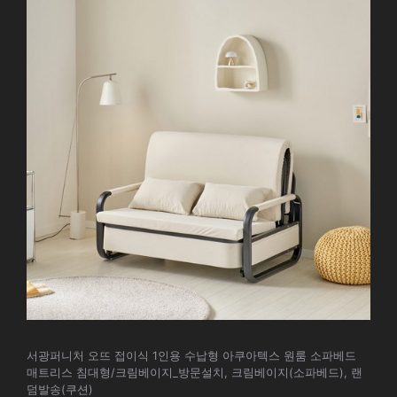
서광퍼니처 오뜨 접이식 1인용 수납형 아쿠아텍스 원룸 소파베드
매트리스 침대형/크림베이지_방문설치, 크림베이지(소파베드), 랜
덤발송(쿠션)