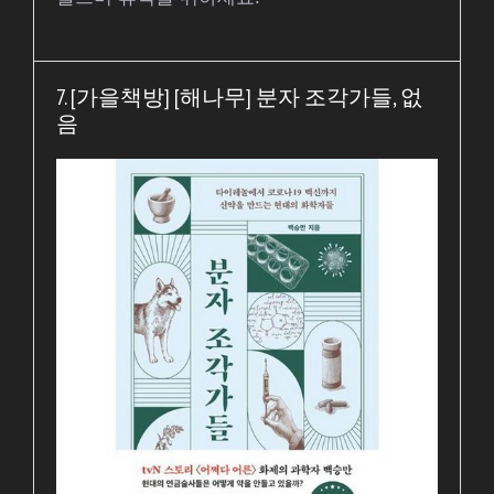
7. [가을책방] [해나무] 분자 조각가들, 없
음