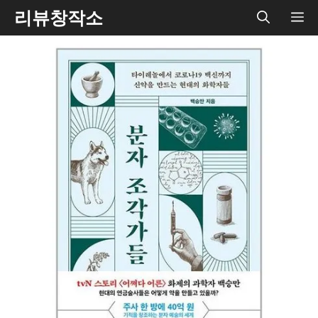
Skip
리뷰창작소
ME
to
content