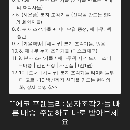
4. (GIFT+) 분자 조각가들 (신약을 만드는 현대
의 화학자들)
5. (사은품) 분자 조각가들 (신약을 만드는 현대
의 화학자들)
6. 분자 조각가들 + 미니수첩 증정, 해나무, 백
승만
7. [가을책방] [해나무] 분자 조각가들, 없음
8. 해나무 분자 조각가들 (마스크제공)
9. 분자 조각가들 / 해나무책 서적 도서 | 스피
드배송 | 안전포장 | 사은품 | (전1권)
10. [도서] [해나무] 분자 조각가들 타이레놀부
터 코로나19 백신까지 신약을 만드는 현대의
화, 상세 설명 참조
” “에코 프렌들리: 분자조각가들 빠
른 배송: 주문하고 바로 받아보세
요