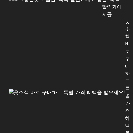
할인가에
제공
웃
소
책
바
로
구
매
하
고
특
별
가
격
혜
택