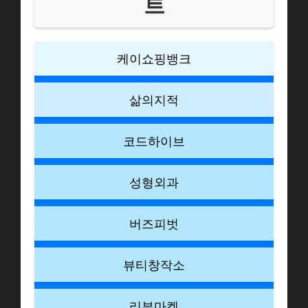
트
케이쇼핑뱅크
삶의지적
코드하이브
성형외과
버즈피벗
뷰티창작소
리뷰마켓