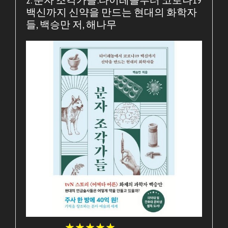
백신까지 신약을 만드는 현대의 화학자
들, 백승만 저, 해나무
★
★
★
★
★
★
★
★
★
★