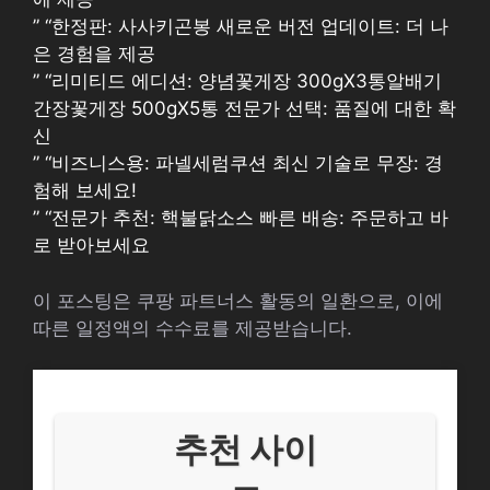
” “한정판: 사사키곤봉 새로운 버전 업데이트: 더 나
은 경험을 제공
” “리미티드 에디션: 양념꽃게장 300gX3통알배기
간장꽃게장 500gX5통 전문가 선택: 품질에 대한 확
신
” “비즈니스용: 파넬세럼쿠션 최신 기술로 무장: 경
험해 보세요!
” “전문가 추천: 핵불닭소스 빠른 배송: 주문하고 바
로 받아보세요
이 포스팅은 쿠팡 파트너스 활동의 일환으로, 이에
따른 일정액의 수수료를 제공받습니다.
추천 사이