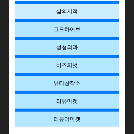
삶의지적
코드하이브
성형외과
버즈피벗
뷰티창작소
리뷰마켓
리뷰어마켓