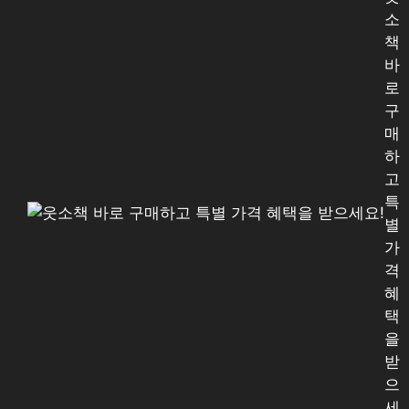
소
책
바
로
구
매
하
고
특
별
가
격
혜
택
을
받
으
세