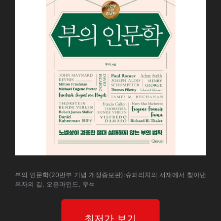
부의 인문학(20만부 기념 개정증보판):슈퍼리치의 서재에서 찾아낸
부자의 길, 오픈마인드, 우석
최저가 보기