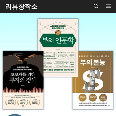
Skip
리뷰창작소
ME
to
content