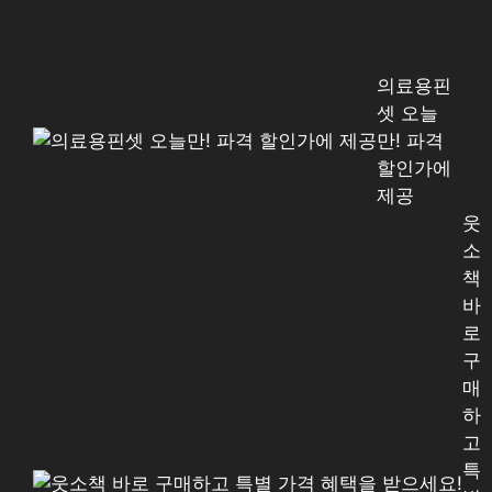
의료용핀
셋 오늘
만! 파격
할인가에
제공
웃
소
책
바
로
구
매
하
고
특