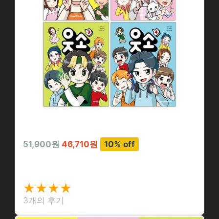
51,900원
46,710원
10% off
웃소 1-4권 세트…
★★★★
★★★★
★
★
3개의 후기