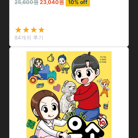
25,600원
23,040원
10% off
웃소 1~2권 세트…
★★★★
★★★★
★
★
84개의 후기