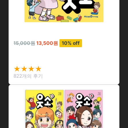
15,000원
13,500원
10% off
웃소, 10권, 미…
★★★★
★★★★
★
★
822개의 후기