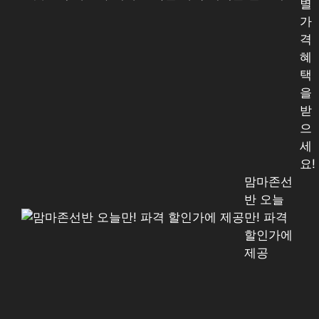
별
가
격
혜
택
을
받
으
세
요!
맘마존선
반 오늘
만! 파격
할인가에
제공