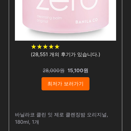
★
★
★
★
★
★
★
★
★
★
(
28,551
개의 후기가 있습니다.)
28,000원
15,100원
최저가 보러가기
바닐라코 클린 잇 제로 클렌징밤 오리지널,
180ml, 1개