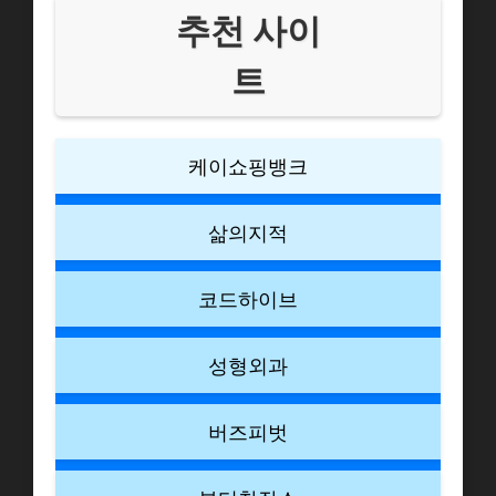
추천 사이
트
케이쇼핑뱅크
삶의지적
코드하이브
성형외과
버즈피벗