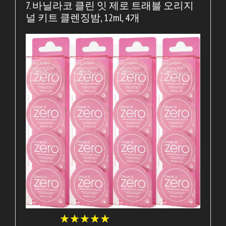
7. 바닐라코 클린 잇 제로 트래블 오리지
널 키트 클렌징밤, 12ml, 4개
★
★
★
★
★
★
★
★
★
★