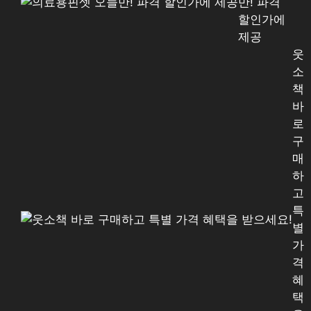
만! 파격
할인가에
제공
웃
소
책
바
로
구
매
하
고
특
별
가
격
혜
택