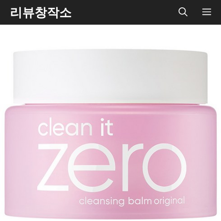
Skip
리뷰창작소
ME
to
content