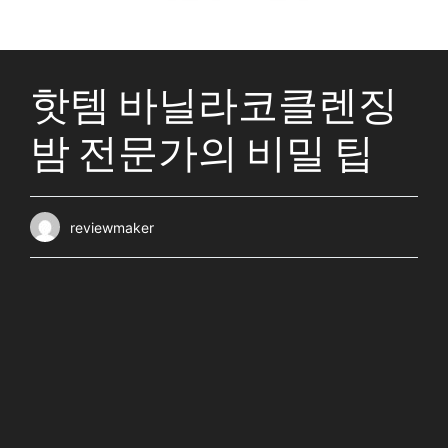
핫템 바닐라코클렌징
밤 전문가의 비밀 팁
reviewmaker