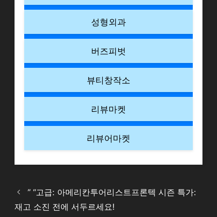
성형외과
버즈피벗
뷰티창작소
리뷰마켓
리뷰어마켓
” “고급: 아메리칸투어리스트프론텍 시즌 특가:
재고 소진 전에 서두르세요!