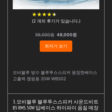
★
★
★
★
★
★
★
★
★
★
(
2
개의 후기가 있습니다.)
59,000원
48,000원
최저가 보기
모비블루 방수 블루투스스피커 웅장한베이스
고출력 캠핑용 20W WBS02
3. 모비블루 블루투스스피커 사운드비트
B5 RMS 50W 딥베이스 하이파이 음질 매장