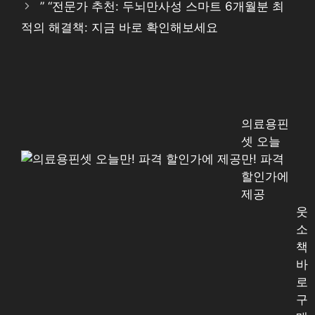
” “전문가 추천: 두뇌만사성 스마트 6개월분 최
적의 해결책: 지금 바로 확인해보세요
의료용핀
셋 오늘
만! 파격
할인가에
제공
웃
소
책
바
로
구