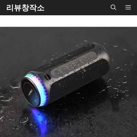
Skip
리뷰창작소
ME
to
content