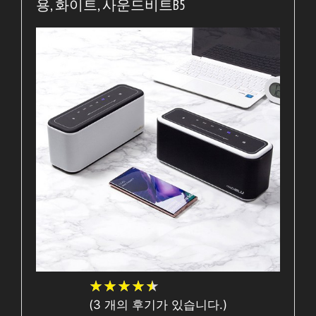
용, 화이트, 사운드비트B5
★
★
★
★
★
★
★
★
★
★
(
3
개의 후기가 있습니다.)