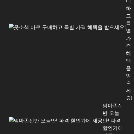
매
하
고
특
별
가
격
혜
택
을
받
으
세
요!
맘마존선
반 오늘
만! 파격
할인가에