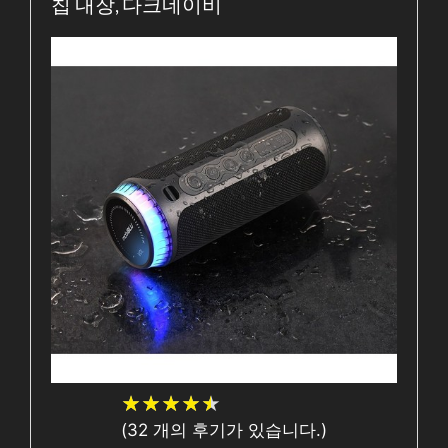
칩 내장, 다크네이비
★
★
★
★
★
★
★
★
★
★
(
32
개의 후기가 있습니다.)