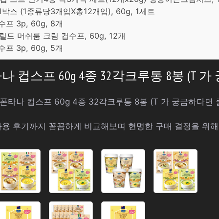
1박스 (1종류당3개입X총12개입), 60g, 1세트
프 3p, 60g, 8개
릴드 머쉬룸 크림 컵수프, 60g, 12개
프 3p, 60g, 5개
컵스프 60g 4종 32각크루통 8봉 (T 
타나 컵스프 60g 4종 32각크루통 8봉 (T 가 궁금하다면
사용 후기까지 꼼꼼하게 비교해보며 현명한 구매 결정을 위