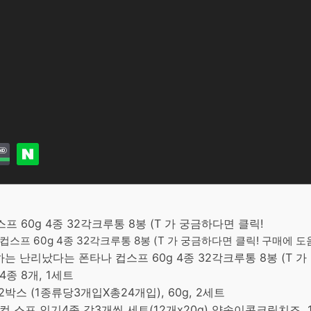
 60g 4종 32각크루통 8봉 (T 가 궁금하다면 클릭!
스프 60g 4종 32각크루통 8봉 (T 가 궁금하다면 클릭! 구매에 도움
 난리났다는 폰타나 컵스프 60g 4종 32각크루통 8봉 (T 가
 4종 8개, 1세트
2박스 (1종류당3개입X총24개입), 60g, 2세트
컵 스프 인기4종 각3개씩 세트(12개x20g) 양송이콘크림치즈, 1