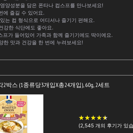
한 영양성분을 담은 폰타나 컵스프를 만나보세요!
번에 즐길 수 있어요.
 있는 컵 형식으로 어디서나 즐기기 편해요.
 건강한 식단에도 좋아요.
컵스프가 들어있어 가족과 함께 즐기기에도 딱이에요.
양한 맛과 건강을 한 번에 누려보세요!
각2박스 (1종류당3개입X총24개입), 60g, 2세트
★
★
★
★
★
★
★
★
★
★
(
2,545
개의 후기가 있습