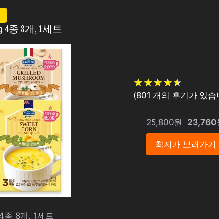
 4종 8개, 1세트
★
★
★
★
★
★
★
★
★
★
(
801
개의 후기가 있습니
25,800원
23,76
최저가 보러가기
4종 8개, 1세트