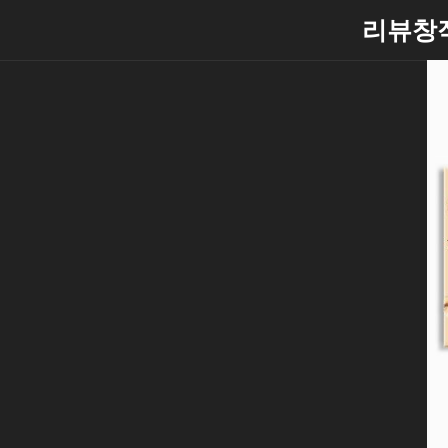
Skip
리뷰창
to
content