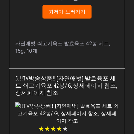
최저가 보러가기
자연애벗 쇠고기육포 발효육포 42봉 세트,
15g, 10개
5. !!TV방송상품!! [자연애벗] 발효육포 세
트 쇠고기육포 42봉/ G, 상세페이지 참조,
상세페이지 참조
★
★
★
★
★
★
★
★
★
★