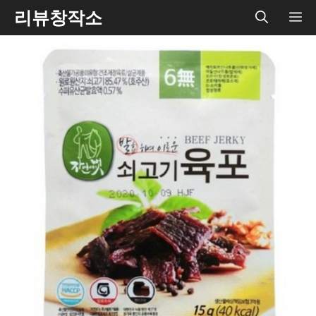
Skip
리뷰창작소
ME
to
content