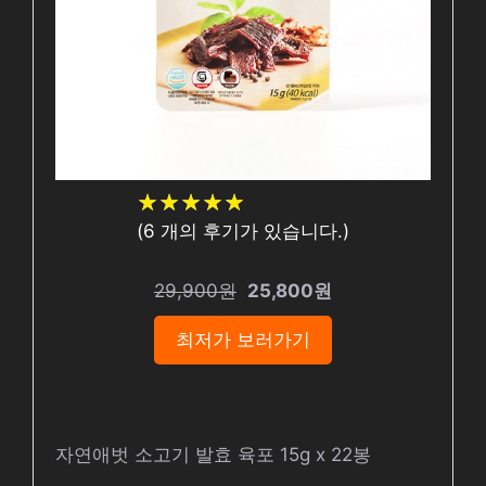
★
★
★
★
★
★
★
★
★
★
(
6
개의 후기가 있습니다.)
29,900원
25,800원
최저가 보러가기
자연애벗 소고기 발효 육포 15g x 22봉