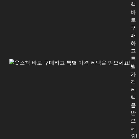
책
바
로
구
매
하
고
특
별
가
격
혜
택
을
받
으
세
요!