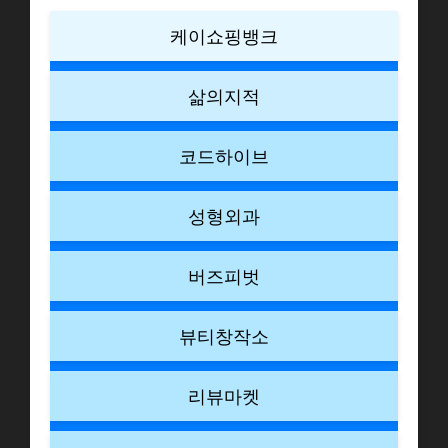
케이쇼핑뱅크
삶의지적
코드하이브
성형외과
버즈피벗
뷰티창작소
리뷰마켓