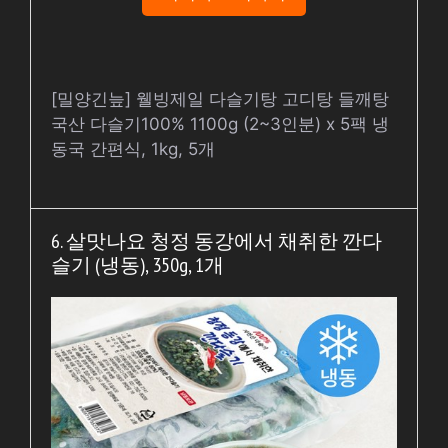
[밀양긴늪] 웰빙제일 다슬기탕 고디탕 들깨탕
국산 다슬기100% 1100g (2~3인분) x 5팩 냉
동국 간편식, 1kg, 5개
6. 살맛나요 청정 동강에서 채취한 깐다
슬기 (냉동), 350g, 1개