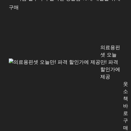
구매
의료용핀
셋 오늘
만! 파격
할인가에
제공
웃
소
책
바
로
구
매