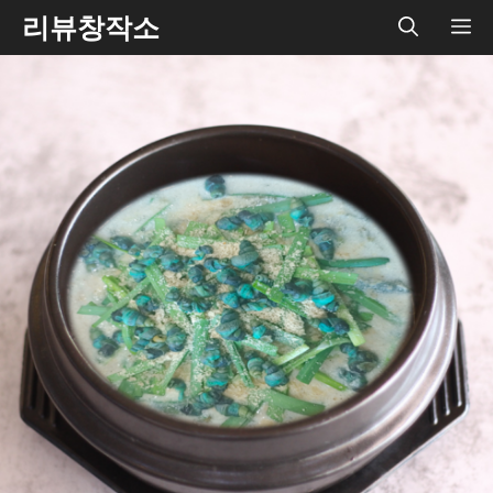
Skip
리뷰창작소
ME
to
content