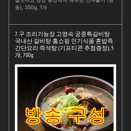
동), 350g, 1개
7. 구 조리기능장 고영숙 궁중특갈비탕
국내산 갈비탕 홈쇼핑 인기식품 혼밥족
간단요리 즉석탕 (기프티콘 추첨증정), 5
개, 700g