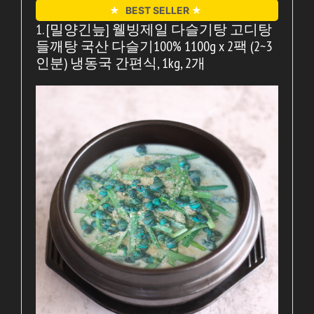
★
BEST SELLER
★
1. [밀양긴늪] 웰빙제일 다슬기탕 고디탕
들깨탕 국산 다슬기100% 1100g x 2팩 (2~3
인분) 냉동국 간편식, 1kg, 2개