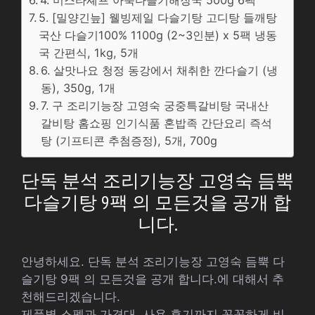
4. 미스타셰프 아욱다슬기해장국 500g 6팩
5. [밀양긴늪] 웰빙제일 다슬기탕 고디탕 들깨탕
국산 다슬기100% 1100g (2~3인분) x 5팩 냉동
국 간편식, 1kg, 5개
6. 살맛나요 청정 동강에서 채취한 깐다슬기 (냉
동), 350g, 1개
7. 구 조리기능장 고영숙 궁중특갈비탕 국내산
갈비탕 홈쇼핑 인기식품 혼밥족 간단요리 즉석
탕 (기프티콘 추첨증정), 5개, 700g
단독 분석 조리기능장 고영숙 듬뿍
다슬기탕 9팩 의 모든것을 공개 합
니다.
안녕하세요. 단독 분석 조리기능장 고영숙 듬뿍 다
슬기탕 9팩 의 모든것을 공개 합니다.에 대해서 추
천해드리겠습니다.
제품별 스펙과 가격대, 사용 후기까지 꼼꼼하게 비