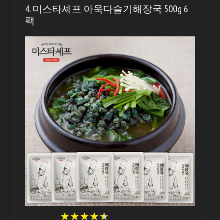
4. 미스타셰프 아욱다슬기해장국 500g 6
팩
★
★
★
★
★
★
★
★
★
★