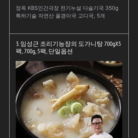
정옥 KBS인간극장 천기누설 다슬기국 350g
특허기술 자연산 올갱이국 고디국, 5개
3. 임성근 조리기능장의 도가니탕 700gX5
팩, 700g, 5팩, 단일옵션