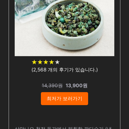
★
★
★
★
★
★
★
★
★
★
(
2,568
개의 후기가 있습니다.)
14,390원
13,900원
최저가 보러가기
살맛나요 청정 동강에서 채취한 깐다슬기 (냉