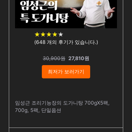
★
★
★
★
★
★
★
★
★
★
(
648
개의 후기가 있습니다.)
30,900원
27,810원
최저가 보러가기
임성근 조리기능장의 도가니탕 700gX5팩,
700g, 5팩, 단일옵션