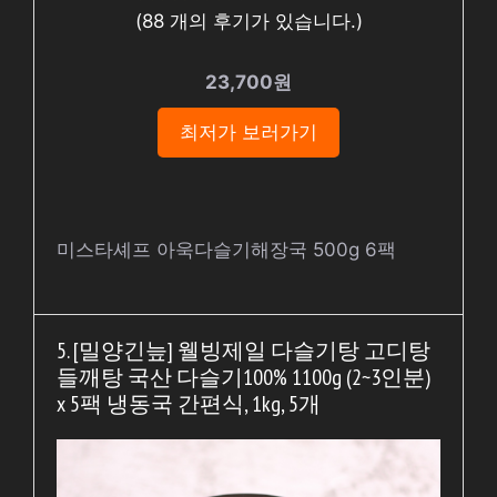
(
88
개의 후기가 있습니다.)
23,700원
최저가 보러가기
미스타셰프 아욱다슬기해장국 500g 6팩
5. [밀양긴늪] 웰빙제일 다슬기탕 고디탕
들깨탕 국산 다슬기100% 1100g (2~3인분)
x 5팩 냉동국 간편식, 1kg, 5개