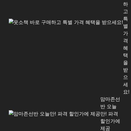
하
고
특
별
가
격
혜
택
을
받
으
세
요!
맘마존선
반 오늘
만! 파격
할인가에
제공