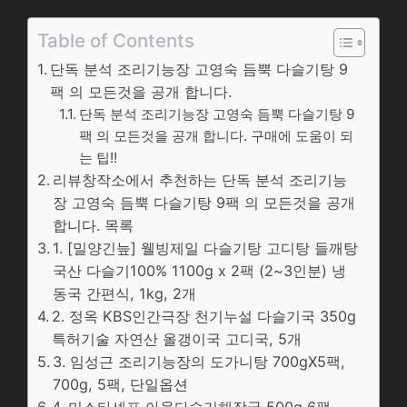
Table of Contents
단독 분석 조리기능장 고영숙 듬뿍 다슬기탕 9
팩 의 모든것을 공개 합니다.
단독 분석 조리기능장 고영숙 듬뿍 다슬기탕 9
팩 의 모든것을 공개 합니다. 구매에 도움이 되
는 팁!!
리뷰창작소에서 추천하는 단독 분석 조리기능
장 고영숙 듬뿍 다슬기탕 9팩 의 모든것을 공개
합니다. 목록
1. [밀양긴늪] 웰빙제일 다슬기탕 고디탕 들깨탕
국산 다슬기100% 1100g x 2팩 (2~3인분) 냉
동국 간편식, 1kg, 2개
2. 정옥 KBS인간극장 천기누설 다슬기국 350g
특허기술 자연산 올갱이국 고디국, 5개
3. 임성근 조리기능장의 도가니탕 700gX5팩,
700g, 5팩, 단일옵션