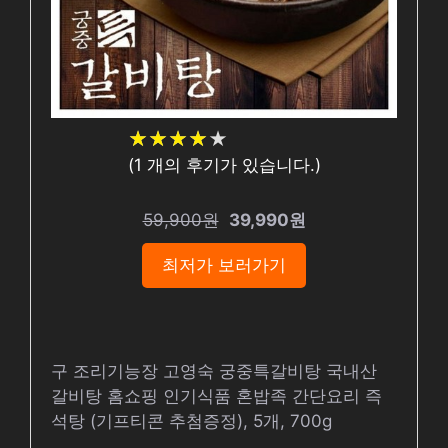
★
★
★
★
★
★
★
★
★
★
(
1
개의 후기가 있습니다.)
59,900원
39,990원
최저가 보러가기
구 조리기능장 고영숙 궁중특갈비탕 국내산
갈비탕 홈쇼핑 인기식품 혼밥족 간단요리 즉
석탕 (기프티콘 추첨증정), 5개, 700g