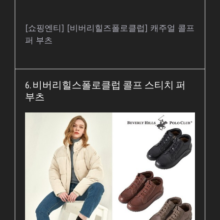
[쇼핑엔티] [비버리힐즈폴로클럽] 캐주얼 콜프
퍼 부츠
6. 비버리힐스폴로클럽 콜프 스티치 퍼
부츠