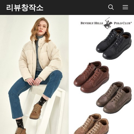
Skip
리뷰창작소
ME
to
content