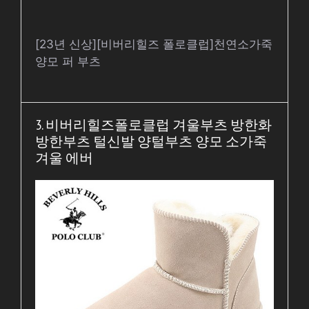
[23년 신상][비버리힐즈 폴로클럽]천연소가죽
양모 퍼 부츠
3. 비버리힐즈폴로클럽 겨울부츠 방한화
방한부츠 털신발 양털부츠 양모 소가죽
겨울 에버