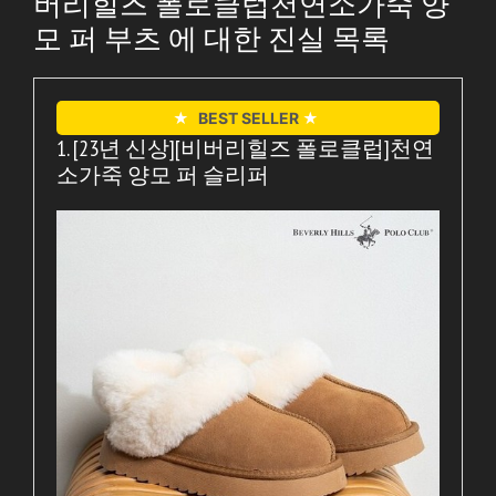
버리힐즈 폴로클럽천연소가죽 양
모 퍼 부츠 에 대한 진실 목록
★
BEST SELLER
★
1. [23년 신상][비버리힐즈 폴로클럽]천연
소가죽 양모 퍼 슬리퍼