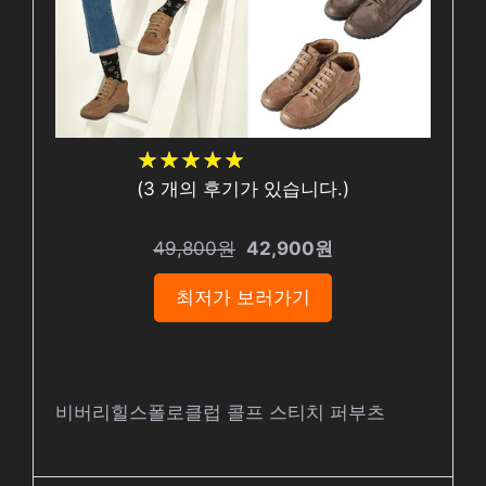
★
★
★
★
★
★
★
★
★
★
(
3
개의 후기가 있습니다.)
49,800원
42,900원
최저가 보러가기
비버리힐스폴로클럽 콜프 스티치 퍼부츠