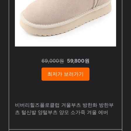
69,000원
59,800원
최저가 보러가기
비버리힐즈폴로클럽 겨울부츠 방한화 방한부
츠 털신발 양털부츠 양모 소가죽 겨울 에버