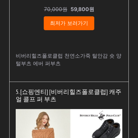
70,000원
59,800원
최저가 보러가기
비버리힐즈폴로클럽 천연소가죽 털안감 숏 양
털부츠 에버 퍼부츠
5. [쇼핑엔티] [비버리힐즈폴로클럽] 캐주
얼 콜프 퍼 부츠