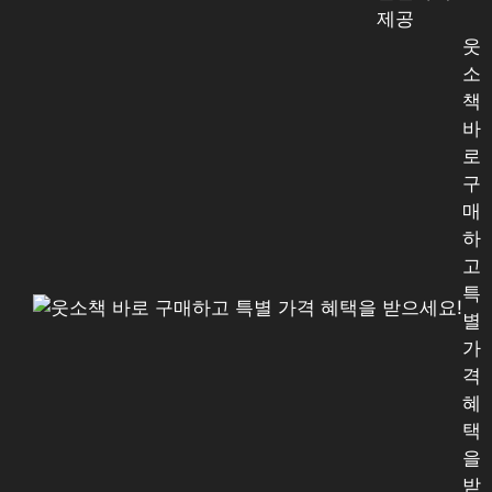
제공
웃
소
책
바
로
구
매
하
고
특
별
가
격
혜
택
을
받