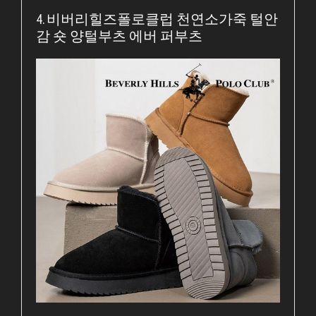
4. 비버리힐즈폴로클럽 천연소가죽 털안
감 숏 양털부츠 에버 퍼부츠