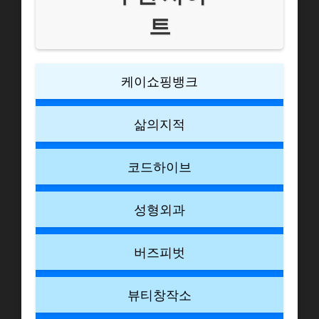
트
케이쇼핑뱅크
삶의지적
코드하이브
성형외과
버즈피벗
뷰티창작소