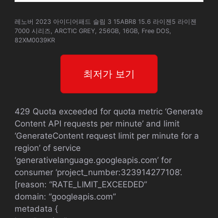
레노버 2023 아이디어패드 슬림 3 15ABR8 15.6 라이젠5 라이젠
7000 시리즈, ARCTIC GREY, 256GB, 16GB, Free DOS,
82XM0039KR
최저가 보기
429 Quota exceeded for quota metric ‘Generate
Content API requests per minute’ and limit
‘GenerateContent request limit per minute for a
region’ of service
‘generativelanguage.googleapis.com’ for
consumer ‘project_number:323914277108’.
[reason: “RATE_LIMIT_EXCEEDED”
domain: “googleapis.com”
metadata {