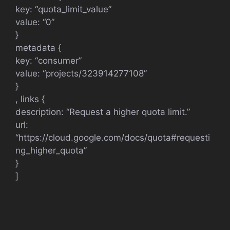
key: “quota_limit_value”
value: “0”
}
metadata {
key: “consumer”
value: “projects/323914277108”
}
, links {
description: “Request a higher quota limit.”
url:
“https://cloud.google.com/docs/quota#requesti
ng_higher_quota”
}
]