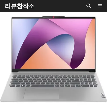
Skip
리뷰창작소
ME
to
content