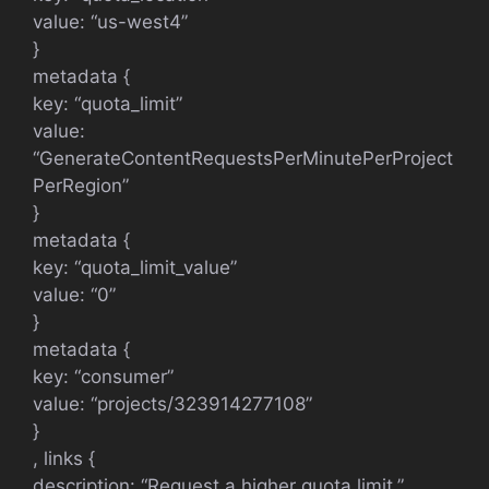
value: “us-west4”
}
metadata {
key: “quota_limit”
value:
“GenerateContentRequestsPerMinutePerProject
PerRegion”
}
metadata {
key: “quota_limit_value”
value: “0”
}
metadata {
key: “consumer”
value: “projects/323914277108”
}
, links {
description: “Request a higher quota limit.”