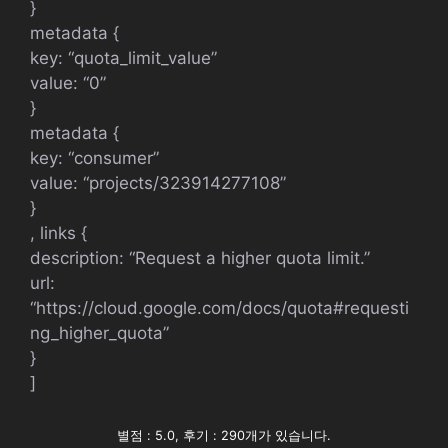
}
metadata {
key: “quota_limit_value”
value: “0”
}
metadata {
key: “consumer”
value: “projects/323914277108”
}
, links {
description: “Request a higher quota limit.”
url:
“https://cloud.google.com/docs/quota#requesti
ng_higher_quota”
}
]
별점 : 5.0, 후기 : 290개가 있습니다.