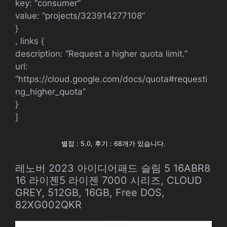
key: “consumer”
value: “projects/323914277108”
}
, links {
description: “Request a higher quota limit.”
url:
“https://cloud.google.com/docs/quota#requesti
ng_higher_quota”
}
]
별점 : 5.0, 후기 : 68개가 있습니다.
레노버 2023 아이디어패드 슬림 5 16ABR8
16 라이젠5 라이젠 7000 시리즈, CLOUD
GREY, 512GB, 16GB, Free DOS,
82XG002QKR