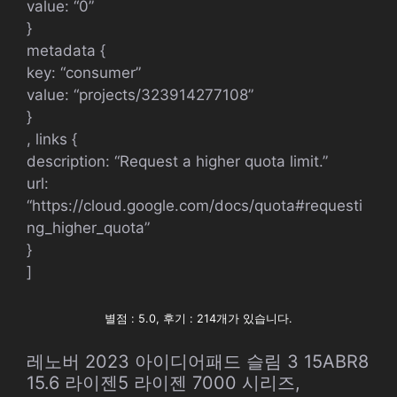
value: “0”
}
metadata {
key: “consumer”
value: “projects/323914277108”
}
, links {
description: “Request a higher quota limit.”
url:
“https://cloud.google.com/docs/quota#requesti
ng_higher_quota”
}
]
별점 : 5.0, 후기 : 214개가 있습니다.
레노버 2023 아이디어패드 슬림 3 15ABR8
15.6 라이젠5 라이젠 7000 시리즈,