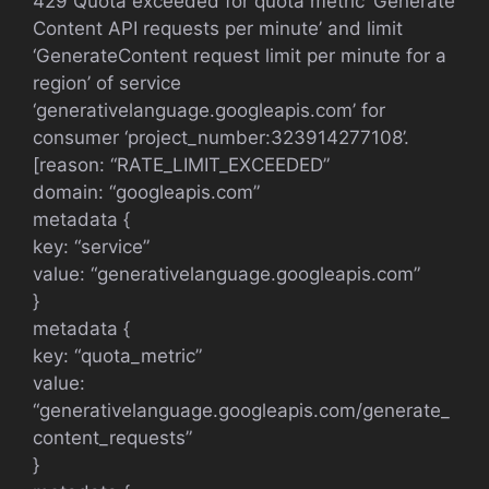
429 Quota exceeded for quota metric ‘Generate
Content API requests per minute’ and limit
‘GenerateContent request limit per minute for a
region’ of service
‘generativelanguage.googleapis.com’ for
consumer ‘project_number:323914277108’.
[reason: “RATE_LIMIT_EXCEEDED”
domain: “googleapis.com”
metadata {
key: “service”
value: “generativelanguage.googleapis.com”
}
metadata {
key: “quota_metric”
value:
“generativelanguage.googleapis.com/generate_
content_requests”
}