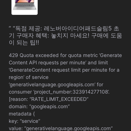
” “독점 제공: 레노버아이디어패드슬림5 초
기 구매자 혜택: 놓치지 마세요! 구매에 도움
이 되는 팁!!
429 Quota exceeded for quota metric ‘Generate
Content API requests per minute’ and limit
‘GenerateContent request limit per minute for a
region’ of service
‘generativelanguage.googleapis.com’ for
consumer ‘project_number:323914277108’.
[reason: “RATE_LIMIT_EXCEEDED”
domain: “googleapis.com”
metadata {
key: “service”
value: “generativelanguage.googleapis.com”