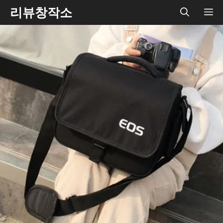
Skip
리뷰창작소
ME
to
content