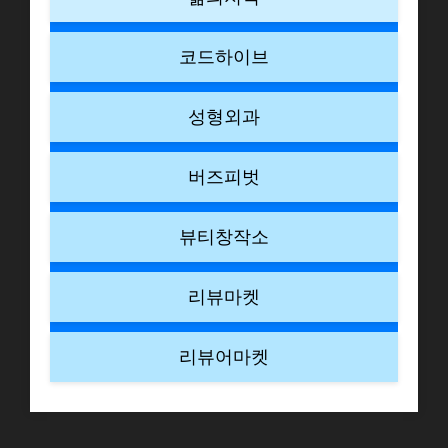
코드하이브
성형외과
버즈피벗
뷰티창작소
리뷰마켓
리뷰어마켓