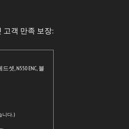
 고객 만족 보장:
셋, N550 ENC, 블
니다.)