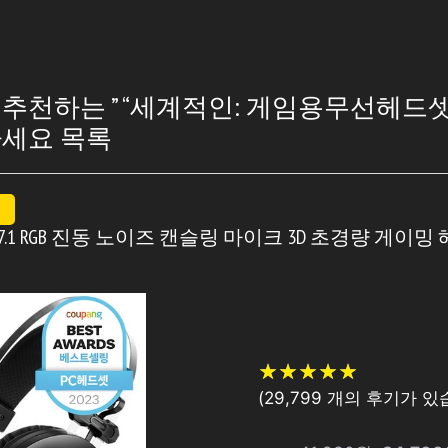
천하는 ” “세계적인: 게임용무선헤드셋
세요 목록
상 7.1 RGB 진동 노이즈 캔슬링 마이크 3D 초경량 게이밍 헤드
★
★
★
★
★
★
★
★
★
★
(
29,799
개의 후기가 있습