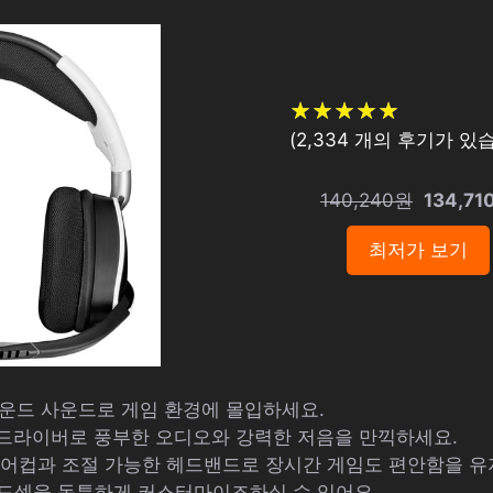
★
★
★
★
★
★
★
★
★
★
(
2,334
개의 후기가 있습
140,240원
134,71
최저가 보기
서라운드 사운드로 게임 환경에 몰입하세요.
 드라이버로 풍부한 오디오와 강력한 저음을 만끽하세요.
 이어컵과 조절 가능한 헤드밴드로 장시간 게임도 편안함을 유
 헤드셋을 독특하게 커스터마이즈하실 수 있어요.