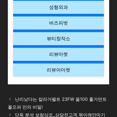
성형외과
버즈피벗
뷰티창작소
리뷰마켓
리뷰어마켓
난리났다는 칼라거펠트 23FW 울100 홀가먼트
풀오퍼 만의 비밀!
단독 분석 보람상조_상담전고객 목어깨안마기