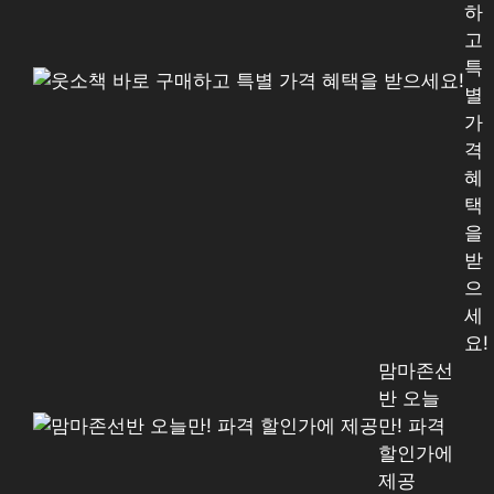
하
고
특
별
가
격
혜
택
을
받
으
세
요!
맘마존선
반 오늘
만! 파격
할인가에
제공