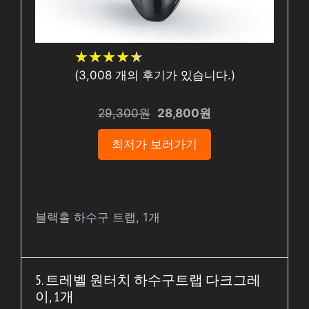
★
★
★
★
★
★
★
★
★
★
(
3,008
개의 후기가 있습니다.)
29,300원
28,800원
최저가 보러가기
블랙홀 하수구 트랩, 1개
5. 트레벨 원터치 하수구트랩 다크그레
이, 1개