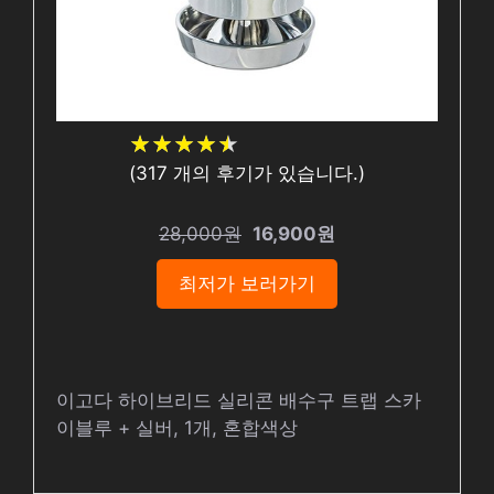
★
★
★
★
★
★
★
★
★
★
(
317
개의 후기가 있습니다.)
28,000원
16,900원
최저가 보러가기
이고다 하이브리드 실리콘 배수구 트랩 스카
이블루 + 실버, 1개, 혼합색상