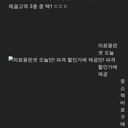
체결고객 3종 중 택1 ㄷㄷㄷ
의료용핀
셋 오늘
만! 파격
할인가에
제공
웃
소
책
바
로
구
매