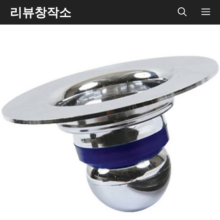
Skip
리뷰창작소
ME
to
content