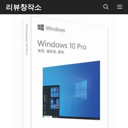
Skip
리뷰창작소
ME
to
content