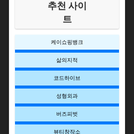
추천 사이
트
케이쇼핑뱅크
삶의지적
코드하이브
성형외과
버즈피벗
뷰티창작소