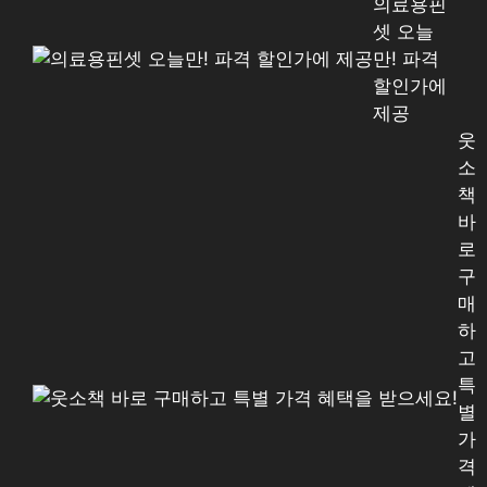
의료용핀
셋 오늘
만! 파격
할인가에
제공
웃
소
책
바
로
구
매
하
고
특
별
가
격