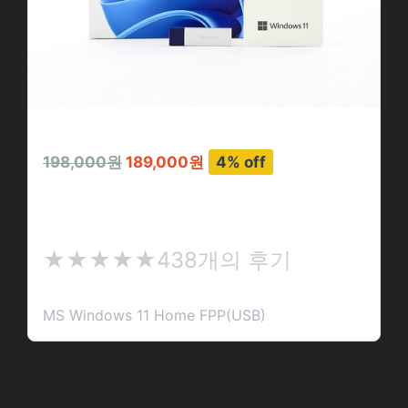
198,000원
189,000원
4% off
MS Windows 11 Home FP…
★
★★★★★
438개의 후기
★
★
MS Windows 11 Home FPP(USB)
★
★