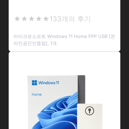
마이크로소프트 Windows 11 Ho…
★
★★★★★
133개의 후기
★
★
마이크로소프트 Windows 11 Home FPP USB [온
★
라인공인인증점], 1개
★