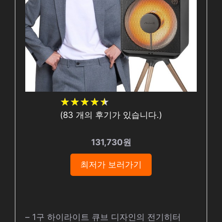
★
★
★
★
★
★
★
★
★
★
(
83
개의 후기가 있습니다.)
131,730원
최저가 보러가기
– 1구 하이라이트 큐브 디자인의 전기히터