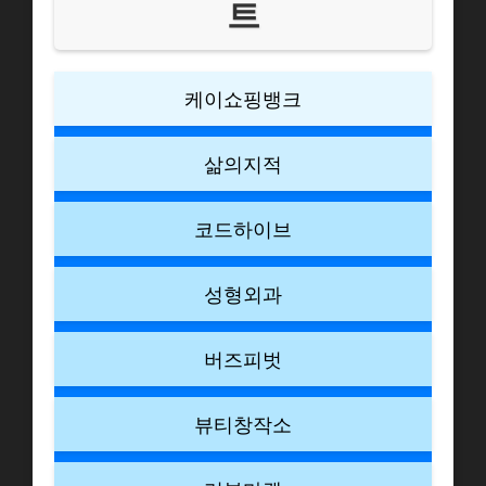
트
케이쇼핑뱅크
삶의지적
코드하이브
성형외과
버즈피벗
뷰티창작소