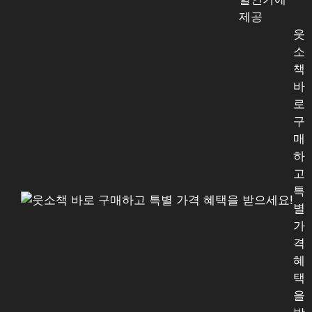
제공
웃
소
책
바
로
구
매
하
고
특
별
가
격
혜
택
을