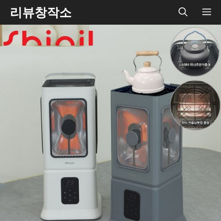
Skip
리뷰창작소
ME
to
content