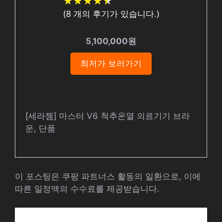
★
★
★
★
★
★
★
★
★
★
(
8
개의 후기가 있습니다.)
5,100,000원
최저가 보러가기
[세라젬] 마스터 V6 척추온열 의료기기 브라
운, 단품
이 포스팅은 쿠팡 파트너스 활동의 일환으로, 이에
따른 일정액의 수수료를 제공받습니다.