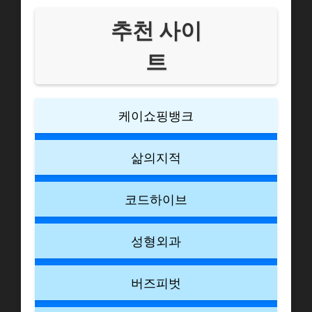
추천 사이
트
케이쇼핑뱅크
삶의지적
코드하이브
성형외과
버즈피벗