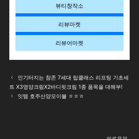
뷰티창작소
리뷰마켓
리뷰어마켓
인기터지는 참존 7세대 탑클래스 리프팅 기초세
트 X3영양크림X2바디핏크림 1종 품목을 대해부!
잇템 호주산양모이불 ㅎㅎㅎ
의료용핀