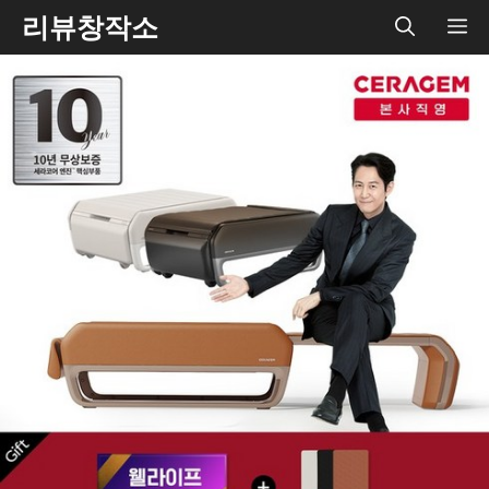
Skip
리뷰창작소
ME
to
content