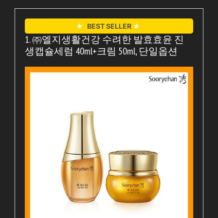
★
BEST SELLER
★
1. ㈜엘지생활건강 수려한 발효효윤 진
생캡슐세럼 40ml+크림 50ml, 단일옵션