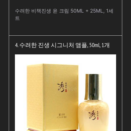
수려한 비책진생 윤 크림 50ML + 25ML, 1세
트
4. 수려한 진생 시그니처 앰플, 50ml, 1개