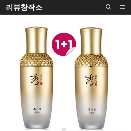
Skip
리뷰창작소
ME
to
content