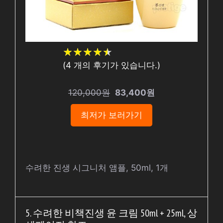
★
★
★
★
★
★
★
★
★
★
(
4
개의 후기가 있습니다.)
120,000원
83,400원
최저가 보러가기
수려한 진생 시그니처 앰플, 50ml, 1개
5. 수려한 비책진생 윤 크림 50ml + 25ml, 상