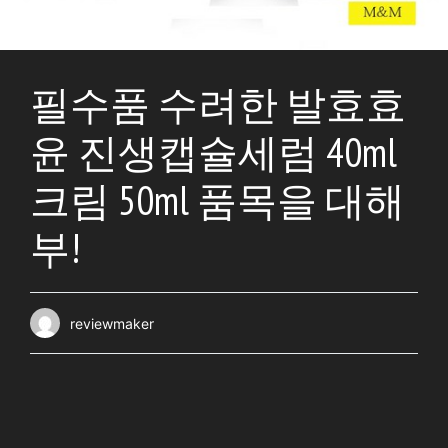
필수품 수려한 발효효
윤 진생캡슐세럼 40ml
크림 50ml 품목을 대해
부!
reviewmaker