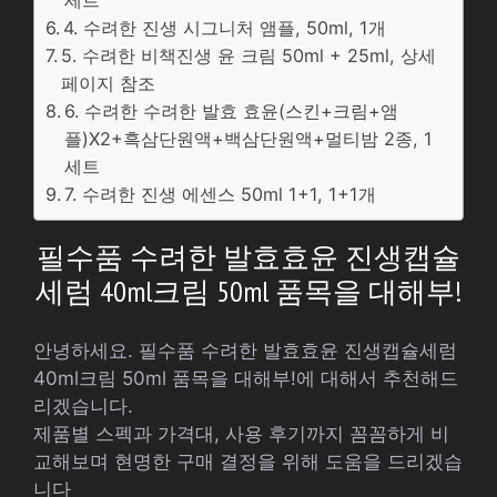
세트
4. 수려한 진생 시그니처 앰플, 50ml, 1개
5. 수려한 비책진생 윤 크림 50ml + 25ml, 상세
페이지 참조
6. 수려한 수려한 발효 효윤(스킨+크림+앰
플)X2+흑삼단원액+백삼단원액+멀티밤 2종, 1
세트
7. 수려한 진생 에센스 50ml 1+1, 1+1개
필수품 수려한 발효효윤 진생캡슐
세럼 40ml크림 50ml 품목을 대해부!
안녕하세요. 필수품 수려한 발효효윤 진생캡슐세럼
40ml크림 50ml 품목을 대해부!에 대해서 추천해드
리겠습니다.
제품별 스펙과 가격대, 사용 후기까지 꼼꼼하게 비
교해보며 현명한 구매 결정을 위해 도움을 드리겠습
니다