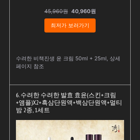
45,960원
40,960원
최저가 보러가기
수려한 비책진생 윤 크림 50ml + 25ml, 상세
페이지 참조
6. 수려한 수려한 발효 효윤(스킨+크림
+앰플)X2+흑삼단원액+백삼단원액+멀티
밤 2종, 1세트