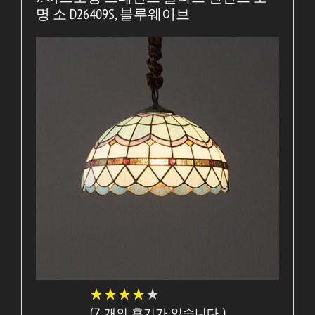
명 소 D26409S, 블루웨이브
★
★
★
★
★
★
★
★
★
★
(
7
개의 후기가 있습니다.)