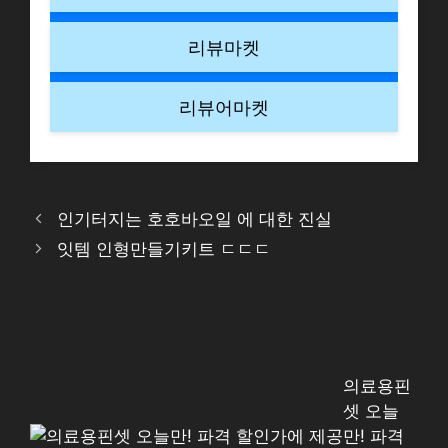
리뷰마켓
리뷰어마켓
인기터지는 호호바오일 에 대한 진실
잇템 인형만들기키트 ㄷㄷㄷ
의료용핀
셋 오늘
만! 파격