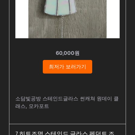
60,000원
최저가 보러가기
소담빛공방 스테인드글라스 썬캐쳐 원데이 클
래스, 모카포트
7. 히트조명 스테인드 글라스 펜던트 조