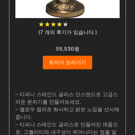
★
★
★
★
★
★
★
★
★
★
(
7
개의 후기가 있습니다.)
55,530원
최저가 보러가기
– 티파니 스테인드 글라스 단스탠드로 고급스
러운 분위기를 만들어보세요.
– 옐로우 컬러로 화사하고 밝은 느낌을 선사해
줍니다.
– 티파니 스테인드 글라스로 만들어진 제품으
로, 고퀄리티와 내구성이 뛰어나다는 점을 알