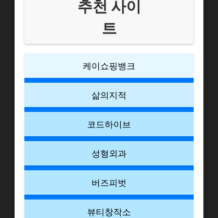
추천 사이
트
케이쇼핑뱅크
삶의지적
코드하이브
성형외과
버즈피벗
뷰티창작소