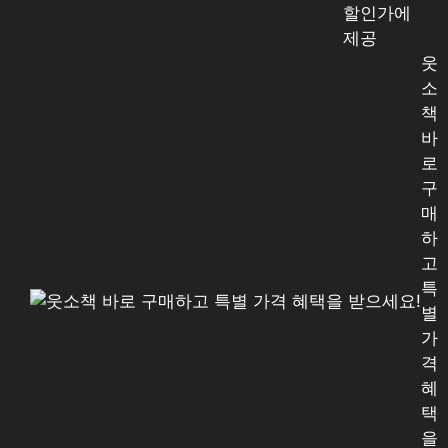
할인가에
제공
웃
소
책
바
로
구
매
하
고
특
별
가
격
혜
택
을