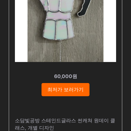
60,000원
최저가 보러가기
소담빛공방 스테인드글라스 썬캐쳐 원데이 클
래스, 개별 디자인