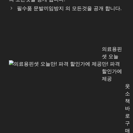
필수품 문발끼임방지 의 모든것을 공개 합니다.
의료용핀
셋 오늘
만! 파격
할인가에
제공
웃
소
책
바
로
구
매