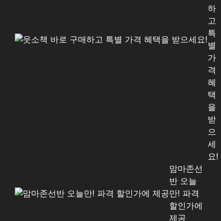
하
고
특
별
가
격
혜
택
을
받
으
세
요!
맘마존선
반 오늘
만! 파격
할인가에
제공