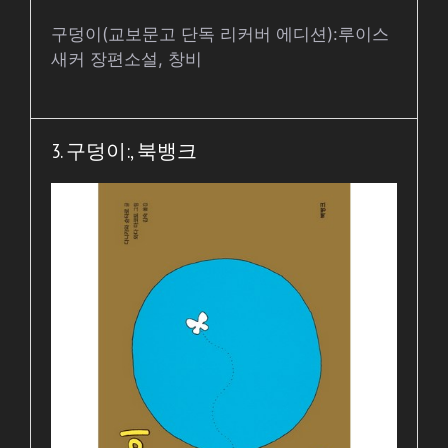
구덩이(교보문고 단독 리커버 에디션):루이스
새커 장편소설, 창비
3. 구덩이:, 북뱅크