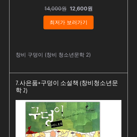
14,000원
12,600원
최저가 보러가기
창비 구덩이 (창비 청소년문학 2)
7. 사은품+구덩이 소설책 (창비청소년문
학 2)