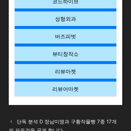
코드하이브
성형외과
버즈피벗
뷰티창작소
리뷰마켓
리뷰어마켓
단독 분석 D 정남미명과 구황작물빵 7종 17개
의 모든것을 공개 합니다.