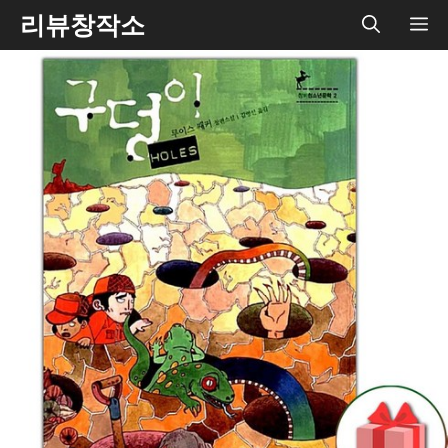
Skip
리뷰창작소
ME
to
content