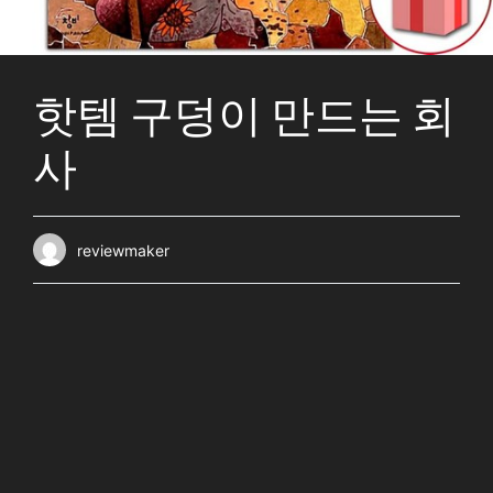
핫템 구덩이 만드는 회
사
reviewmaker