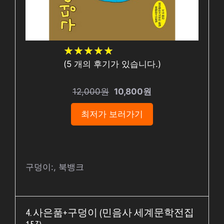
★
★
★
★
★
★
★
★
★
★
(
5
개의 후기가 있습니다.)
12,000원
10,800원
최저가 보러가기
구덩이:, 북뱅크
4. 사은품+구덩이 (민음사 세계문학전집