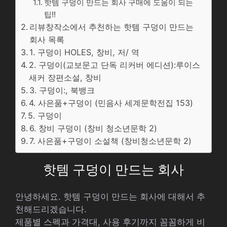
핫템 구덩이 만드는 회사 구매에 도움이 되는
팁!!
리뷰창작소에서 추천하는 핫템 구덩이 만드는
회사 목록
1. 구덩이 HOLES, 창비, 저/ 역
2. 구덩이(교보문고 단독 리커버 에디션):루이스
새커 장편소설, 창비
3. 구덩이:, 북뱅크
4. 사은품+구덩이 (민음사 세계문학전집 153)
5. 구덩이
6. 창비 구덩이 (창비 청소년문학 2)
7. 사은품+구덩이 소설책 (창비청소년문학 2)
핫템 구덩이 만드는 회사
안녕하세요. 핫템 구덩이 만드는 회사에 대해서 추
천해드리겠습니다.
제품별 스펙과 가격대, 사용 후기까지 꼼꼼하게 비