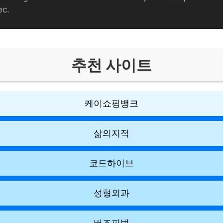
ec.
추천 사이트
케이쇼핑뱅크
삶의지적
코드하이브
성형외과
버즈피벗