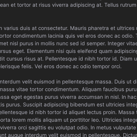
an et tortor at risus viverra adipiscing at. Tellus rutru
 varius duis at consectetur. Mauris pharetra et ultrice
tor condimentum lacinia quis vel eros donec ac odio. T
t nisl purus in mollis nunc sed id semper. Integer vita
rsus eget. Elementum nisi quis eleifend quam adipiscing
t cursus risus at. Pellentesque id nibh tortor id. Diam ut
erisque felis. Vel eros donec ac odio tempor orci.
interdum velit euismod in pellentesque massa. Duis ut 
 massa vitae tortor condimentum. Aliquam faucibus pur
assa eget egestas purus viverra accumsan in nisl. In ha
is purus. Suscipit adipiscing bibendum est ultricies integ
entesque id nibh tortor id aliquet lectus proin. Massa 
rta lorem mollis aliquam ut porttitor leo. Ultricies integ
iverra orci sagittis eu volutpat odio. In metus vulputate
unt augue interdum velit euismod in pellentesque. Dictu