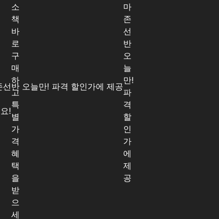
소
마
책
존
바
선
로
반
구
오
매
늘
하
만!
고
파
특
격
별
할
가
인
격
가
혜
에
택
제
을
공
받
으
세