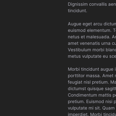
Dignissim convallis aene
tincidunt.
Augue eget arcu dictum
euismod elementum. Tor
netus et malesuada. Ame
amet venenatis urna cu
Vestibulum morbi blandi
metus vulputate eu scel
Morbi tincidunt augue 
porttitor massa. Amet
feugiat nisl pretium. M
dictumst quisque sagitt
Condimentum mattis pell
pretium. Euismod nisi po
vulputate mi sit. Quam v
imperdiet. Morbi tincid