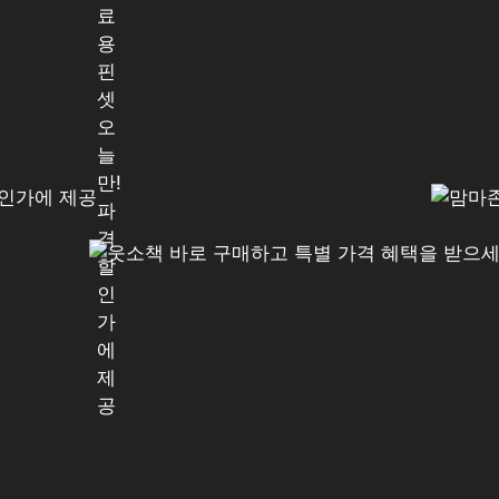
료
용
핀
셋
오
늘
만!
파
격
할
인
가
에
제
공