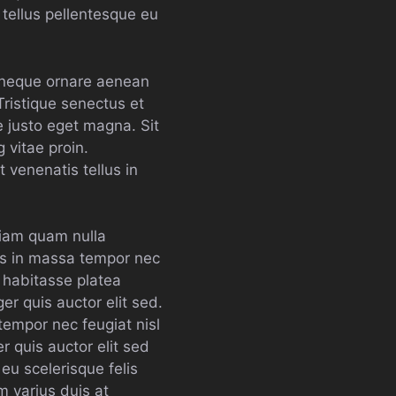
m tellus pellentesque eu
s neque ornare aenean
ristique senectus et
e justo eget magna. Sit
 vitae proin.
 venenatis tellus in
diam quam nulla
us in massa tempor nec
c habitasse platea
er quis auctor elit sed.
tempor nec feugiat nisl
er quis auctor elit sed
 eu scelerisque felis
m varius duis at