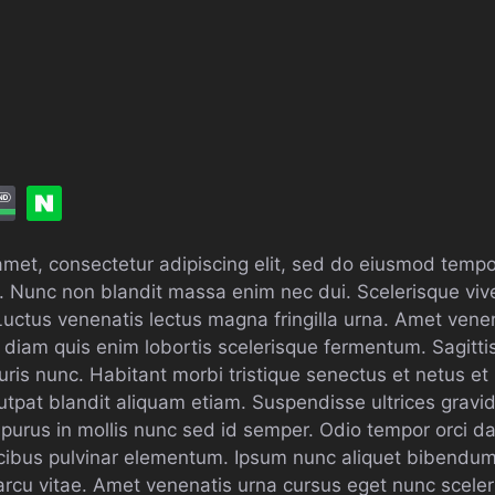
amet, consectetur adipiscing elit, sed do eiusmod tempor
. Nunc non blandit massa enim nec dui. Scelerisque viv
 Luctus venenatis lectus magna fringilla urna. Amet vene
m diam quis enim lobortis scelerisque fermentum. Sagitti
ris nunc. Habitant morbi tristique senectus et netus e
tpat blandit aliquam etiam. Suspendisse ultrices gravi
l purus in mollis nunc sed id semper. Odio tempor orci dap
ucibus pulvinar elementum. Ipsum nunc aliquet bibendu
u vitae. Amet venenatis urna cursus eget nunc sceleri