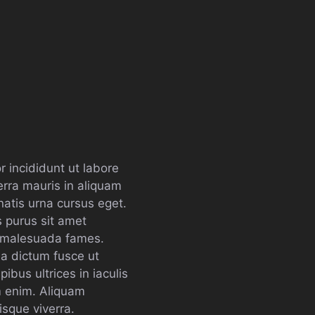
 incididunt ut labore
erra mauris in aliquam
natis urna cursus eget.
s purus sit amet
t malesuada fames.
da dictum fusce ut
ibus ultrices in iaculis
m enim. Aliquam
sque viverra.