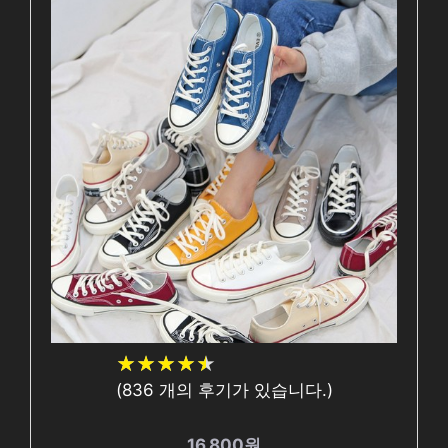
★
★
★
★
★
★
★
★
★
★
(
836
개의 후기가 있습니다.)
16,800원