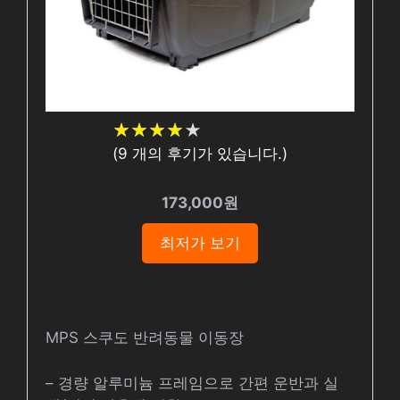
★
★
★
★
★
★
★
★
★
★
(
9
개의 후기가 있습니다.)
173,000원
최저가 보기
MPS 스쿠도 반려동물 이동장
– 경량 알루미늄 프레임으로 간편 운반과 실