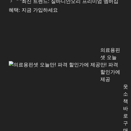
” “최신 트렌드: 실바니안오리 프리미엄 멤버십
혜택: 지금 가입하세요
의료용핀
셋 오늘
만! 파격
할인가에
제공
웃
소
책
바
로
구
매