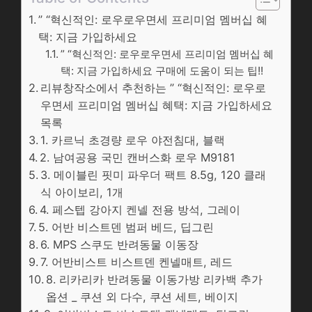
” “혁신적인: 로우로우면세 프리미엄 멤버십 혜
택: 지금 가입하세요
” “혁신적인: 로우로우면세 프리미엄 멤버십 혜
택: 지금 가입하세요 구매에 도움이 되는 팁!!
리뷰창작소에서 추천하는 ” “혁신적인: 로우로
우면세 프리미엄 멤버십 혜택: 지금 가입하세요
목록
1. 카르닉 초경량 로우 야전침대, 블랙
2. 남여공용 국민 캔버스화 로우 M9181
3. 메이블린 핏미 파우더 팩트 8.5g, 120 클래
식 아이보리, 1개
4. 페스텝 강아지 켄넬 전용 방석, 그레이
5. 어반 비스트덴 범퍼 베드, 딥그린
6. MPS 스쿠도 반려동물 이동장
7. 어반비스트 비스트덴 켄넬매트, 레드
8. 리카리카 반려동물 이동가방 리카백 추가
옵션 _ 쿠션 외 다수, 쿠션 세트, 베이지