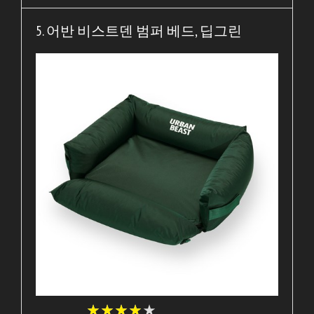
5. 어반 비스트덴 범퍼 베드, 딥그린
★
★
★
★
★
★
★
★
★
★