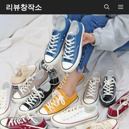
Skip
리뷰창작소
ME
to
content