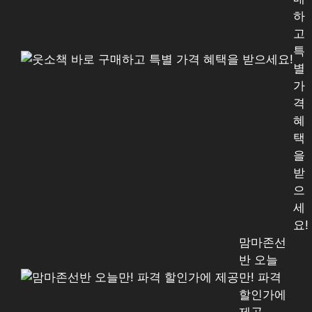
하
고
특
별
가
격
혜
택
을
받
으
세
요!
맘마존선
반 오늘
만! 파격
할인가에
제공