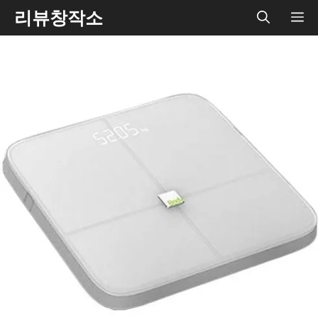
Skip
리뷰창작소
ME
to
content