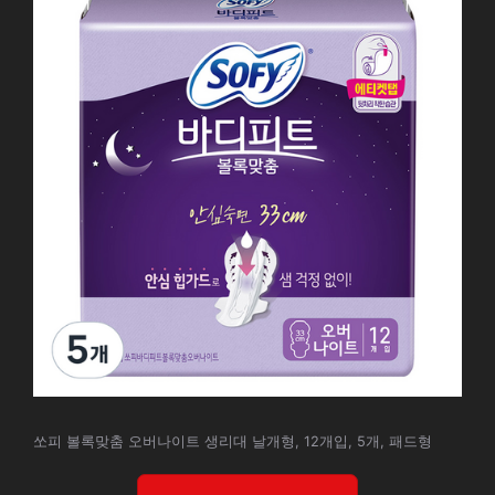
쏘피 볼록맞춤 오버나이트 생리대 날개형, 12개입, 5개, 패드형