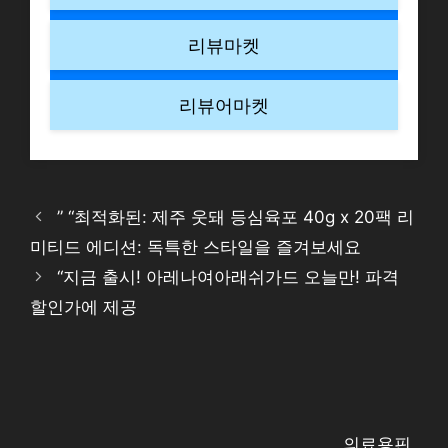
리뷰마켓
리뷰어마켓
” “최적화된: 제주 웃돼 등심육포 40g x 20팩 리
미티드 에디션: 독특한 스타일을 즐겨보세요
“지금 출시! 아레나여아래쉬가드 오늘만! 파격
할인가에 제공
의료용핀