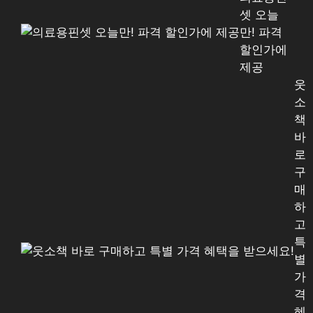
셋 오늘
만! 파격
할인가에
제공
웃
소
책
바
로
구
매
하
고
특
별
가
격
혜