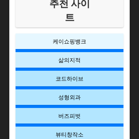
추천 사이
트
케이쇼핑뱅크
삶의지적
코드하이브
성형외과
버즈피벗
뷰티창작소