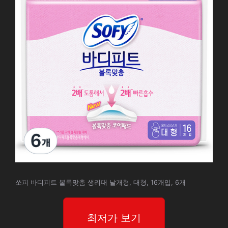
쏘피 바디피트 볼록맞춤 생리대 날개형, 대형, 16개입, 6개
최저가 보기