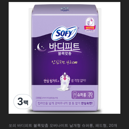
쏘피 바디피트 볼록맞춤 오버나이트 날개형 슈퍼롱, 패드형, 20개