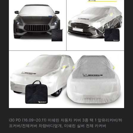
i30 PD (16.09~20.11) 미쉐린 자동차 커버 3종 택 1 앞유리커버/하
프커버/전체커버 차량바디덮개, 미쉐린 실버 전체 카커버