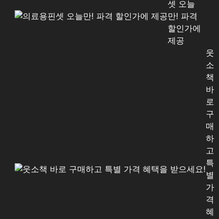
셋 오늘
만! 파격
할인가에
제공
웃
소
책
바
로
구
매
하
고
특
별
가
격
혜