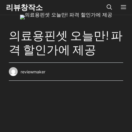
Skip
리뷰창작소
ME
to
content
의료용핀셋 오늘만! 파
격 할인가에 제공
reviewmaker