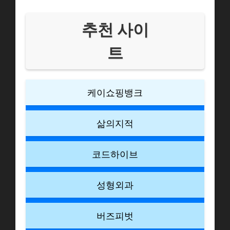
추천 사이
트
케이쇼핑뱅크
삶의지적
코드하이브
성형외과
버즈피벗