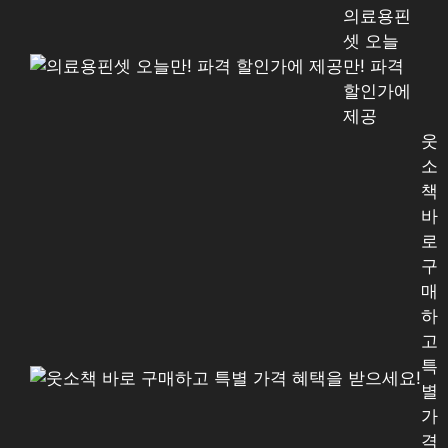
의료용핀
셋 오늘
만! 파격
할인가에
제공
웃
소
책
바
로
구
매
하
고
특
별
가
격