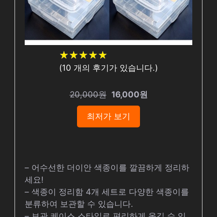
★
★
★
★
★
★
★
★
★
★
(
10
개의 후기가 있습니다.)
20,000원
16,000원
최저가 보기
– 어수선한 더이안 색종이를 깔끔하게 정리하
세요!
– 색종이 정리함 4개 세트로 다양한 색종이를
분류하여 보관할 수 있습니다.
– 보관 케이스 스타일로 편리하게 옮길 수 있