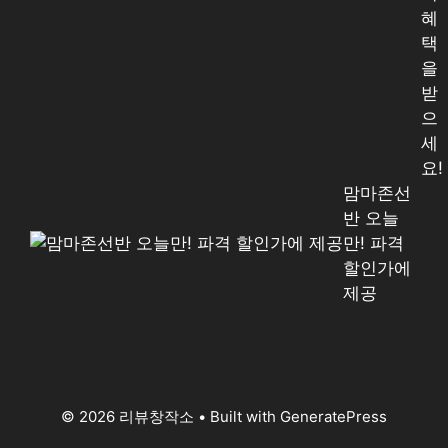
혜
택
을
받
으
세
요!
맘마존선
반 오늘
만! 파격
할인가에
제공
© 2026 리뷰창작소
• Built with
GeneratePress