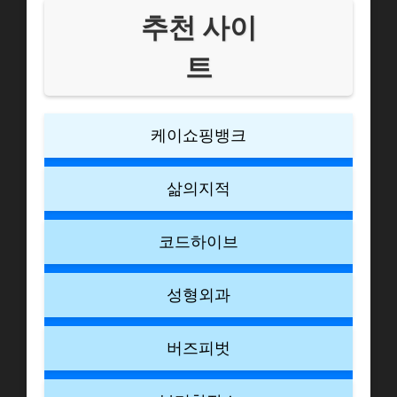
추천 사이
트
케이쇼핑뱅크
삶의지적
코드하이브
성형외과
버즈피벗