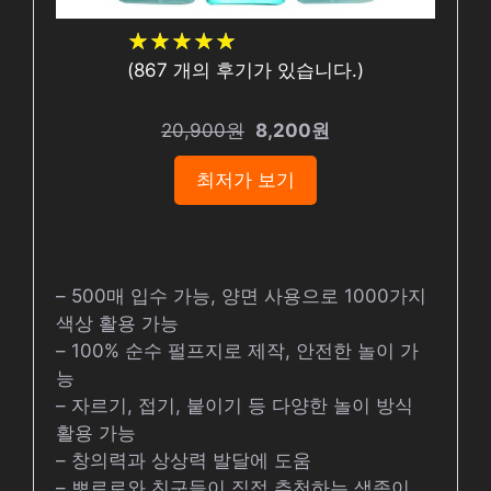
★
★
★
★
★
★
★
★
★
★
(
867
개의 후기가 있습니다.)
20,900원
8,200원
최저가 보기
– 500매 입수 가능, 양면 사용으로 1000가지
색상 활용 가능
– 100% 순수 펄프지로 제작, 안전한 놀이 가
능
– 자르기, 접기, 붙이기 등 다양한 놀이 방식
활용 가능
– 창의력과 상상력 발달에 도움
– 뽀로로와 친구들이 직접 추천하는 색종이