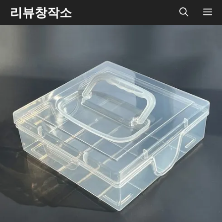
Skip
리뷰창작소
ME
to
content