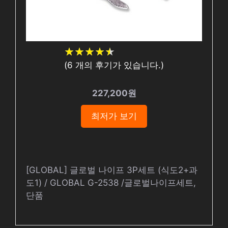
★
★
★
★
★
★
★
★
★
★
(
6
개의 후기가 있습니다.)
227,200원
최저가 보기
[GLOBAL] 글로벌 나이프 3P세트 (식도2+과
도1) / GLOBAL G-2538 /글로벌나이프세트,
단품