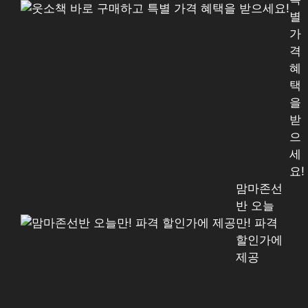
별
가
격
혜
택
을
받
으
세
요!
맘마존선
반 오늘
만! 파격
할인가에
제공