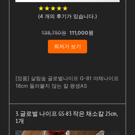
★
★
★
★
★
★
★
★
★
★
(
4
개의 후기가 있습니다.)
138,750원
111,000원
최저가 보기
[정품] 살림숲 글로벌나이프 G-81 야채나이프
18cm 들러붙지 않는 칼 평생AS
3. 글로벌 나이프 GS-83 작은 채소칼 25cm,
1개