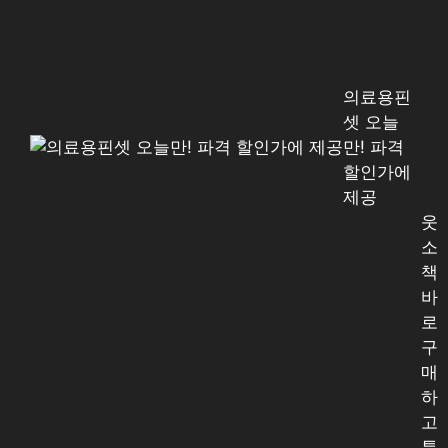
의료용핀
셋 오늘
만! 파격
할인가에
제공
웃
소
책
바
로
구
매
하
고
특