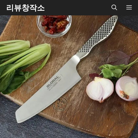
Skip
리뷰창작소
ME
to
content