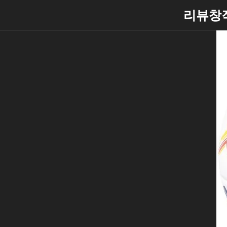
Skip
리뷰창
to
content