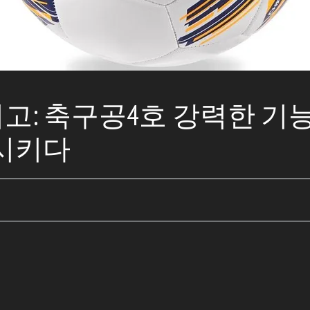
 최고: 축구공4호 강력한 기능
시키다