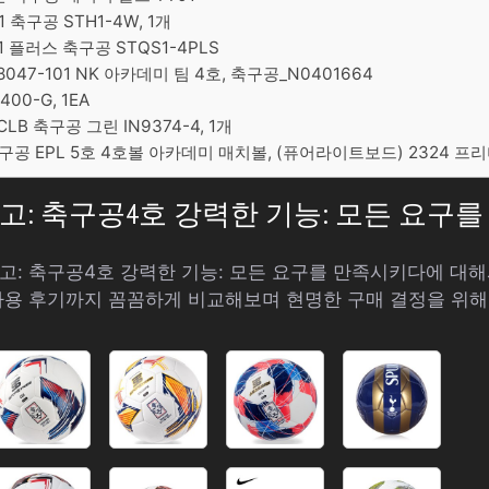
축구공 STH1-4W, 1개
 플러스 축구공 STQS1-4PLS
047-101 NK 아카데미 팀 4호, 축구공_N0401664
00-G, 1EA
LB 축구공 그린 IN9374-4, 1개
공 EPL 5호 4호볼 아카데미 매치볼, (퓨어라이트보드) 2324 프리
 최고: 축구공4호 강력한 기능: 모든 요구
 최고: 축구공4호 강력한 기능: 모든 요구를 만족시키다에 
사용 후기까지 꼼꼼하게 비교해보며 현명한 구매 결정을 위