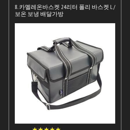
8. 카멜레온바스켓 24리터 폴리 바스켓 L /
보온 보냉 배달가방
★
★
★
★
★
★
★
★
★
★