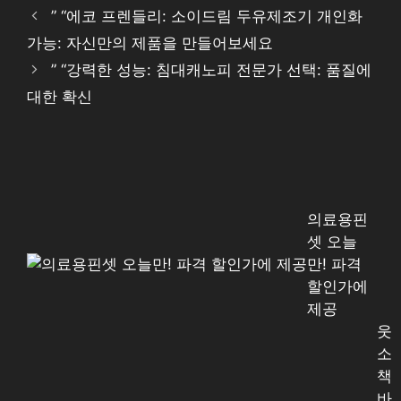
” “에코 프렌들리: 소이드림 두유제조기 개인화
가능: 자신만의 제품을 만들어보세요
” “강력한 성능: 침대캐노피 전문가 선택: 품질에
대한 확신
의료용핀
셋 오늘
만! 파격
할인가에
제공
웃
소
책
바