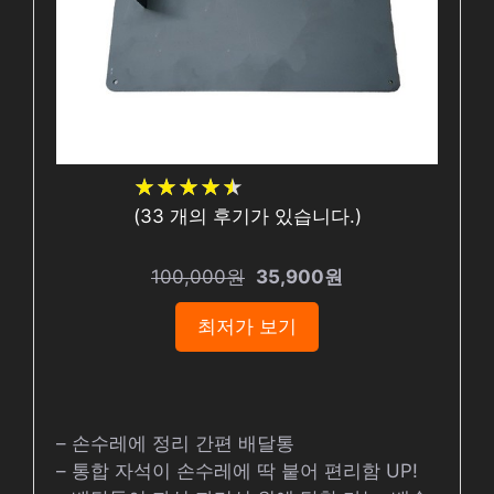
★
★
★
★
★
★
★
★
★
★
(
33
개의 후기가 있습니다.)
100,000원
35,900원
최저가 보기
– 손수레에 정리 간편 배달통
– 통합 자석이 손수레에 딱 붙어 편리함 UP!