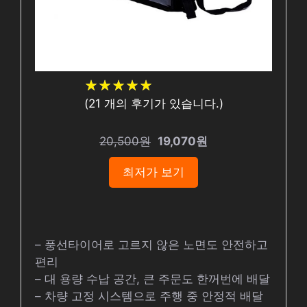
★
★
★
★
★
★
★
★
★
★
(
21
개의 후기가 있습니다.)
20,500원
19,070원
최저가 보기
– 풍선타이어로 고르지 않은 노면도 안전하고
편리
– 대 용량 수납 공간, 큰 주문도 한꺼번에 배달
– 차량 고정 시스템으로 주행 중 안정적 배달