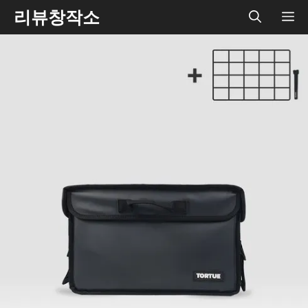
Skip
리뷰창작소
ME
to
content