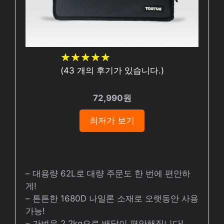
★
★
★
★
★
★
★
★
★
★
(
43
개의 후기가 있습니다.)
72,990원
최저가 보기
– 대용량 62L로 대량 주문도 한 번에 편안하
게!
– 튼튼한 1680D 나일론 소재로 오랫동안 사용
가능!
– 가벼운 2.2kg으로 배달이 편안해집니다!