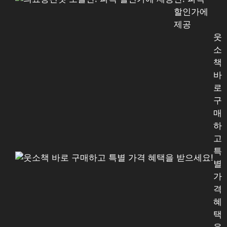
할인가에
제공
웃
소
책
바
로
구
매
하
고
특
별
가
격
혜
택