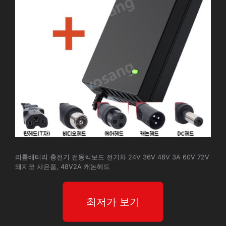
리튬배터리 충전기 전동킥보드 전기차 24V 36V 48V 3A 60V 72V
돼지코 사은품, 48V2A 캐논헤드
최저가 보기