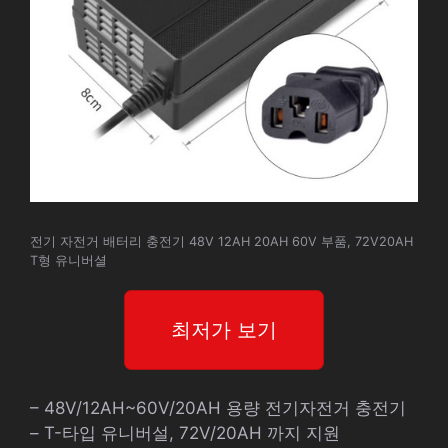
전기 자전거 배터리 충전기 48V 12AH 20AH 60V 부품, 72V20AH
T형 유니버셜
최저가 보기
– 48V/12AH~60V/20AH 용량 전기자전거 충전기
– T-타입 유니버설, 72V/20AH 까지 지원