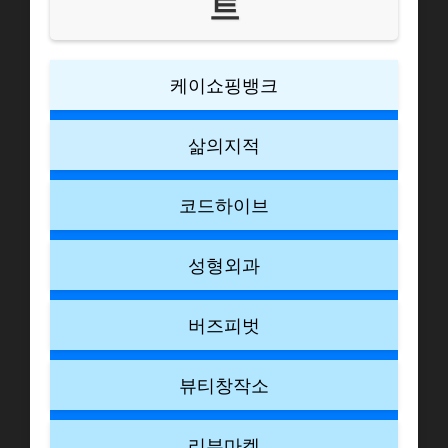
트
케이쇼핑뱅크
삶의지적
코드하이브
성형외과
버즈피벗
뷰티창작소
리뷰마켓