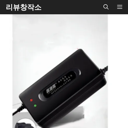
Skip
리뷰창작소
ME
to
content