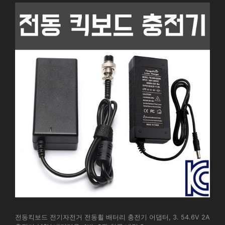
전동킥보드 전기자전거 전동휠 배터리 충전기 어댑터, 3. 54.6V 2A