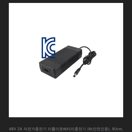
48V 2A 자전거충전기 리튬이온배터리충전기 (Kc안전인증), 90cm,