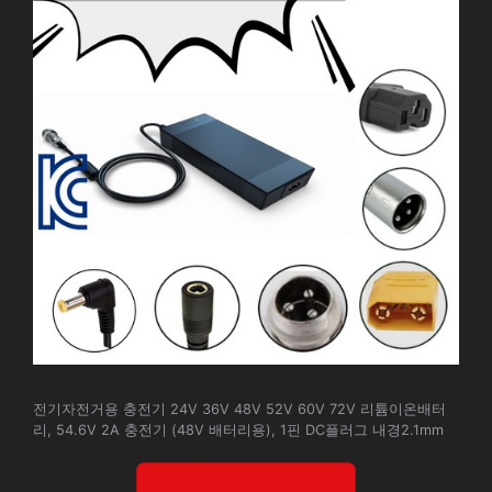
전기자전거용 충전기 24V 36V 48V 52V 60V 72V 리튬이온배터
리, 54.6V 2A 충전기 (48V 배터리용), 1핀 DC플러그 내경2.1mm