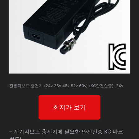
전동킥보드 충전기 (24v 36v 48v 52v 60v) (KC안전인증), 24v
최저가 보기
– 전기킥보드 충전기에 필요한 안전인증 KC 마크