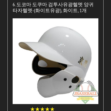
6. 도코마 도쿠마 검투사유광헬멧 양귀
타자헬멧-(화이트유광), 화이트, 1개
★
★
★
★
★
★
★
★
★
★