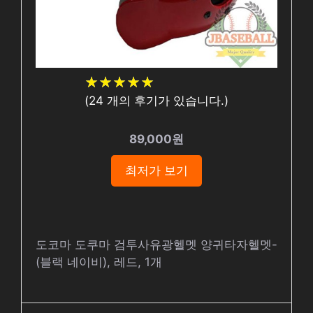
★
★
★
★
★
★
★
★
★
★
(
24
개의 후기가 있습니다.)
89,000원
최저가 보기
도코마 도쿠마 검투사유광헬멧 양귀타자헬멧-
(블랙 네이비), 레드, 1개