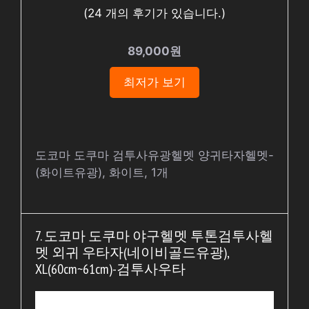
(
24
개의 후기가 있습니다.)
89,000원
최저가 보기
도코마 도쿠마 검투사유광헬멧 양귀타자헬멧-
(화이트유광), 화이트, 1개
7. 도코마 도쿠마 야구헬멧 투톤검투사헬
멧 외귀 우타자(네이비골드유광),
XL(60cm~61cm)-검투사우타