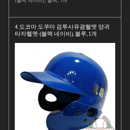
(블랙 네이비), 블랙, 1개
4. 도코마 도쿠마 검투사유광헬멧 양귀
타자헬멧-(블랙 네이비), 블루, 1개