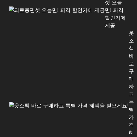
셋 오늘
만! 파격
할인가에
제공
웃
소
책
바
로
구
매
하
고
특
별
가
격
혜