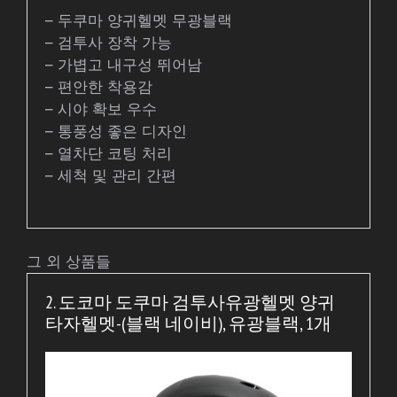
– 두쿠마 양귀헬멧 무광블랙
– 검투사 장착 가능
– 가볍고 내구성 뛰어남
– 편안한 착용감
– 시야 확보 우수
– 통풍성 좋은 디자인
– 열차단 코팅 처리
– 세척 및 관리 간편
그 외 상품들
2. 도코마 도쿠마 검투사유광헬멧 양귀
타자헬멧-(블랙 네이비), 유광블랙, 1개