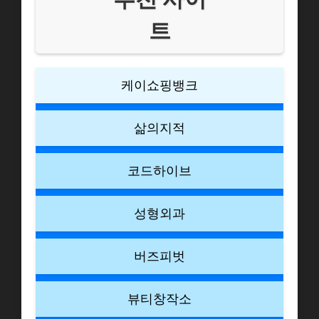
트
케이쇼핑뱅크
삶의지적
코드하이브
성형외과
버즈피벗
뷰티창작소