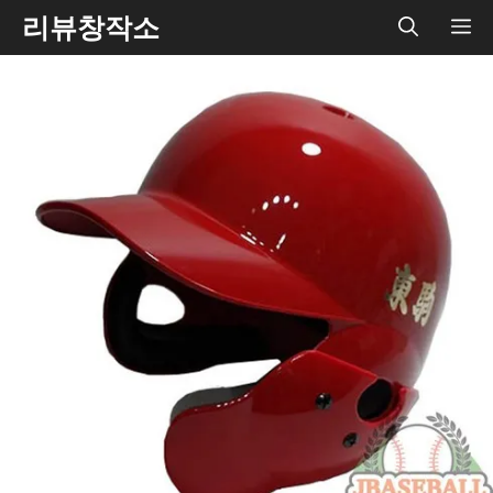
Skip
리뷰창작소
ME
to
content