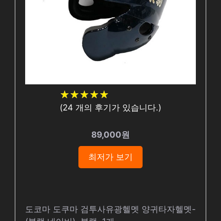
★
★
★
★
★
★
★
★
★
★
(
24
개의 후기가 있습니다.)
89,000원
최저가 보기
도코마 도쿠마 검투사유광헬멧 양귀타자헬멧-