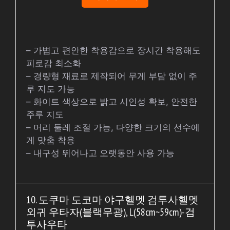
– 가볍고 편안한 착용감으로 장시간 착용해도
피로감 최소화
– 경량형 재료로 제작되어 무게 부담 없이 주
루 지도 가능
– 화이트 색상으로 밝고 시인성 확보, 안전한
주루 지도
– 머리 둘레 조절 가능, 다양한 크기의 선수에
게 맞춤 착용
– 내구성 뛰어나고 오랫동안 사용 가능
10. 도쿠마 도코마 야구헬멧 검투사헬멧
외귀 우타자(블랙무광), L(58cm~59cm)-검
투사우타