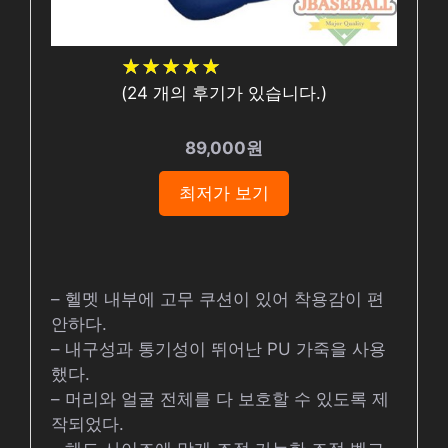
★
★
★
★
★
★
★
★
★
★
(
24
개의 후기가 있습니다.)
89,000원
최저가 보기
– 헬멧 내부에 고무 쿠션이 있어 착용감이 편
안하다.
– 내구성과 통기성이 뛰어난 PU 가죽을 사용
했다.
– 머리와 얼굴 전체를 다 보호할 수 있도록 제
작되었다.