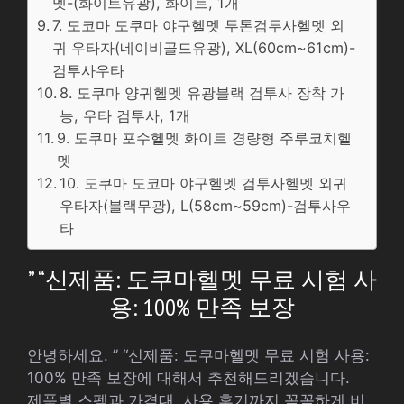
멧-(화이트유광), 화이트, 1개
7. 도코마 도쿠마 야구헬멧 투톤검투사헬멧 외
귀 우타자(네이비골드유광), XL(60cm~61cm)-
검투사우타
8. 도쿠마 양귀헬멧 유광블랙 검투사 장착 가
능, 우타 검투사, 1개
9. 도쿠마 포수헬멧 화이트 경량형 주루코치헬
멧
10. 도쿠마 도코마 야구헬멧 검투사헬멧 외귀
우타자(블랙무광), L(58cm~59cm)-검투사우
타
” “신제품: 도쿠마헬멧 무료 시험 사
용: 100% 만족 보장
안녕하세요. ” “신제품: 도쿠마헬멧 무료 시험 사용:
100% 만족 보장에 대해서 추천해드리겠습니다.
제품별 스펙과 가격대, 사용 후기까지 꼼꼼하게 비