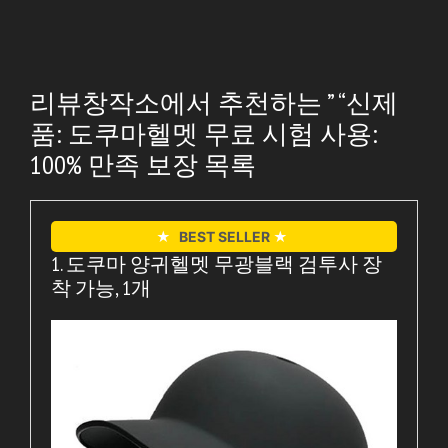
리뷰창작소에서 추천하는 ” “신제
품: 도쿠마헬멧 무료 시험 사용:
100% 만족 보장 목록
★
BEST SELLER
★
1. 도쿠마 양귀헬멧 무광블랙 검투사 장
착 가능, 1개