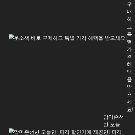
구
매
하
고
특
별
가
격
혜
택
을
받
으
세
요!
맘마존선
반 오늘
만! 파격