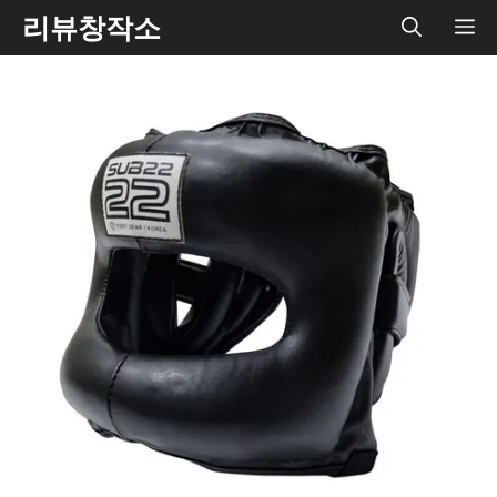
Skip
리뷰창작소
ME
to
content