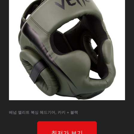
베넘 엘리트 복싱 헤드기어, 카키 + 블랙
최저가 보기