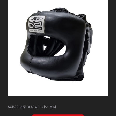
SUB22 권투 복싱 헤드기어 블랙