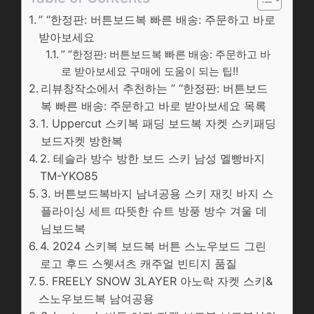
” “한정판: 버튼보드복 빠른 배송: 주문하고 바로
받아보세요
” “한정판: 버튼보드복 빠른 배송: 주문하고 바
로 받아보세요 구매에 도움이 되는 팁!!
리뷰창작소에서 추천하는 ” “한정판: 버튼보드
복 빠른 배송: 주문하고 바로 받아보세요 목록
1. Uppercut 스키복 패딩 보드복 자켓 스키패딩
보드자켓 방한복
2. 테슬라 방수 방한 보드 스키 남성 멜빵바지
TM-YKO85
3. 버튼보드복바지 남녀공용 스키 재킷 바지 스
플라이싱 세트 따뜻한 슈트 방풍 방수 겨울 데
님보드복
4. 2024 스키복 보드복 버튼 스노우보드 그린
로고 후드 스웻셔츠 캐주얼 빈티지 품질
5. FREELY SNOW 3LAYER 아노락 자켓 스키&
스노우보드복 남여공용