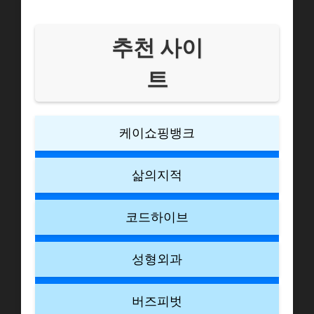
추천 사이
트
케이쇼핑뱅크
삶의지적
코드하이브
성형외과
버즈피벗