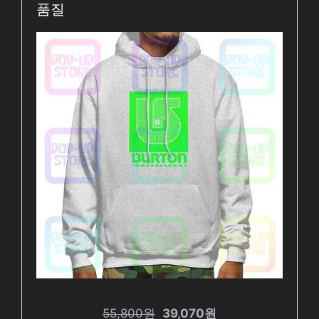
품질
55,800원
39,070원