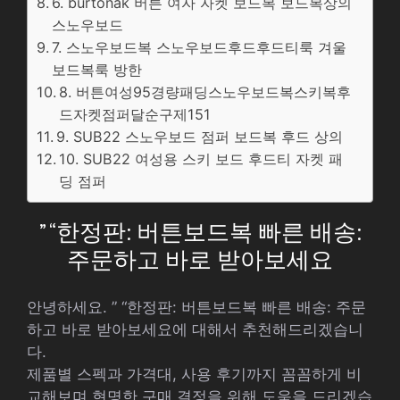
6. burtonak 버튼 여자 자켓 보드복 보드복상의
스노우보드
7. 스노우보드복 스노우보드후드후드티룩 겨울
보드복룩 방한
8. 버튼여성95경량패딩스노우보드복스키복후
드자켓점퍼달순구제151
9. SUB22 스노우보드 점퍼 보드복 후드 상의
10. SUB22 여성용 스키 보드 후드티 자켓 패
딩 점퍼
” “한정판: 버튼보드복 빠른 배송:
주문하고 바로 받아보세요
안녕하세요. ” “한정판: 버튼보드복 빠른 배송: 주문
하고 바로 받아보세요에 대해서 추천해드리겠습니
다.
제품별 스펙과 가격대, 사용 후기까지 꼼꼼하게 비
교해보며 현명한 구매 결정을 위해 도움을 드리겠습