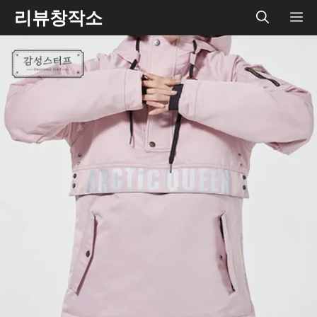
Skip
리뷰창작소
ME
to
content