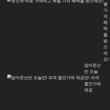
별
가
격
혜
택
을
받
으
세
요!
맘마존선
반 오늘
만! 파격
할인가에
제공