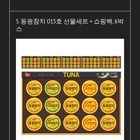
5. 동원참치 O15호 선물세트 + 쇼핑백, 6박
스