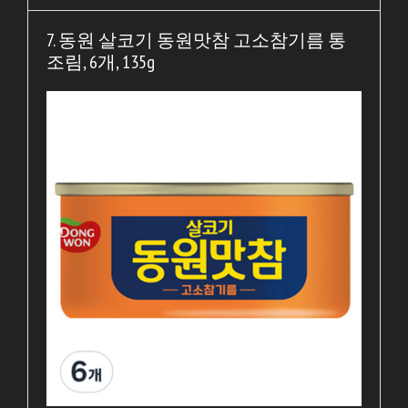
7. 동원 살코기 동원맛참 고소참기름 통
조림, 6개, 135g