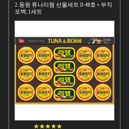
2. 동원 튜나리챔 선물세트 O-48호 + 부직
포백, 1세트
★
★
★
★
★
★
★
★
★
★