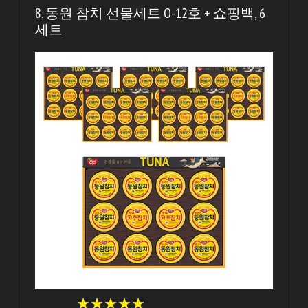
8. 동원 참치 선물세트 O-12호 + 쇼핑백, 6
세트
★
★
★
★
★
★
★
★
★
★