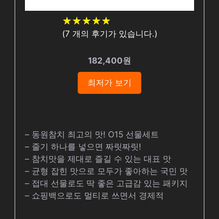
★
★
★
★
★
★
★
★
★
★
(
7
개의 후기가 있습니다.)
182,400원
최저가 보기
– 동원참치 최고의 맛! O15 선물세트
– 줄기 하나를 넣으면 짜릿짜릿!
– 참치맛을 제대로 즐길 수 있는 대표 맛
– 균형 잡힌 맛으로 모두가 좋아하는 국민 맛
– 접대 선물로도 딱 좋은 고급감 있는 패키지
– 쇼핑백으로도 멀티로 쓰면서 경제적