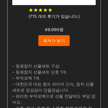
★
★
★
★
★
★
★
★
★
★
(
715
개의 후기가 있습니다.)
49,990원
최저가 보기
– 동원참치 선물세트 구성:
– 동원참치 선물세트 단호 1개
– 부직포백 1개
– 대한민국 대표 캠프 파이어 간식, 참치 선물
세트로 정성담아 만들었습니다.
– 편리한 부직포백으로 선물 전달에도 부담 없
어요.