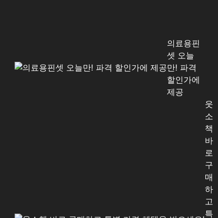
의료용핀
셋 오늘
만! 파격
할인가에
제공
웃
소
책
바
로
구
매
하
고
특