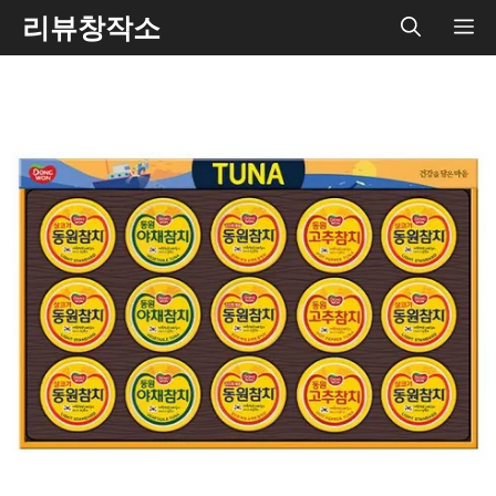
Skip
리뷰창작소
ME
to
content