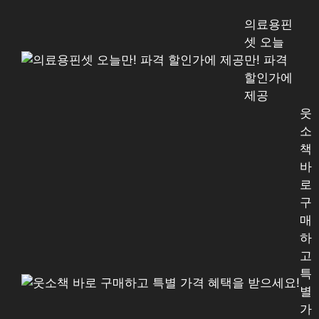
의료용핀
셋 오늘
만! 파격
할인가에
제공
웃
소
책
바
로
구
매
하
고
특
별
가