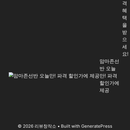
격
혜
택
을
받
으
세
요!
맘마존선
반 오늘
만! 파격
할인가에
제공
© 2026 리뷰창작소
• Built with
GeneratePress