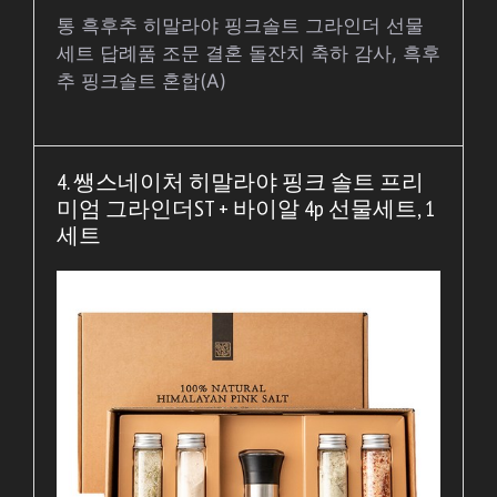
통 흑후추 히말라야 핑크솔트 그라인더 선물
세트 답례품 조문 결혼 돌잔치 축하 감사, 흑후
추 핑크솔트 혼합(A)
4. 쌩스네이처 히말라야 핑크 솔트 프리
미엄 그라인더ST + 바이알 4p 선물세트, 1
세트