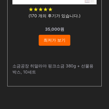
★
★
★
★
★
★
★
★
★
★
(
170
개의 후기가 있습니다.)
35,000원
최저가 보기
소금공장 히말라야 핑크소금 380g + 선물용
박스, 10세트