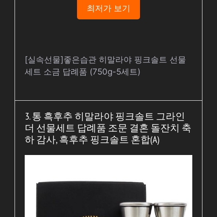
최저가 보기
[실속선물]좋은습관 히말라야 핑크솔트 선물
세트 소금 답례품 (750g-5세트)
3. 통 흑후추 히말라야 핑크솔트 그라인
더 선물세트 답례품 조문 결혼 돌잔치 축
하 감사, 흑후추 핑크솔트 혼합(A)