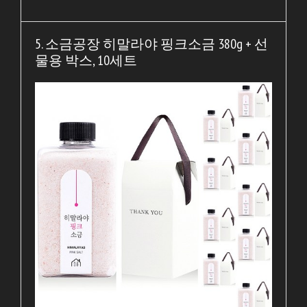
5. 소금공장 히말라야 핑크소금 380g + 선
물용 박스, 10세트