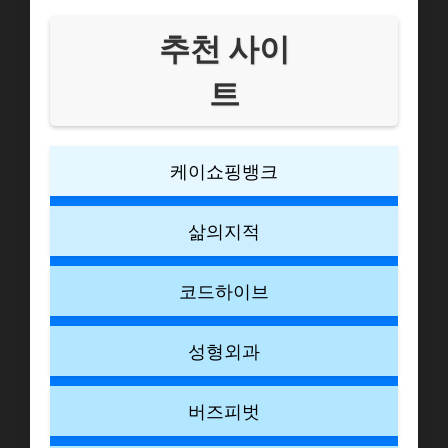
추천 사이
트
케이쇼핑뱅크
삶의지적
코드하이브
성형외과
버즈피벗