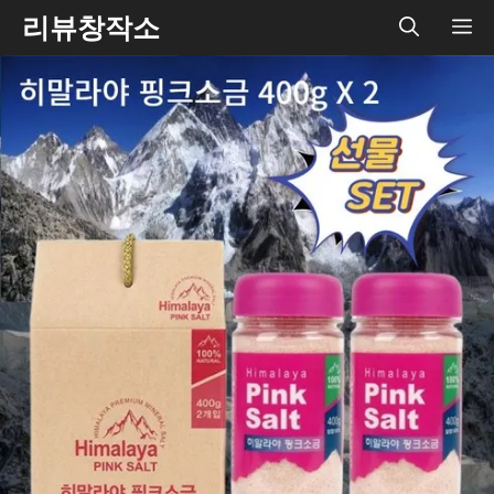
Skip
리뷰창작소
ME
to
content