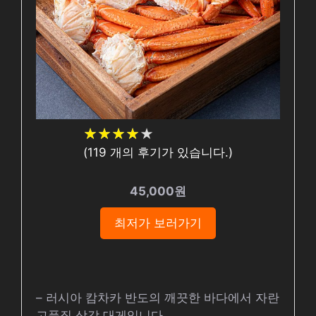
★
★
★
★
★
★
★
★
★
★
(
119
개의 후기가 있습니다.)
45,000원
최저가 보러가기
– 러시아 캄차카 반도의 깨끗한 바다에서 자란
고품질 삼각 대게입니다.