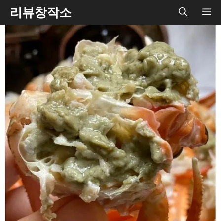
Skip
리뷰창작소
ME
to
content