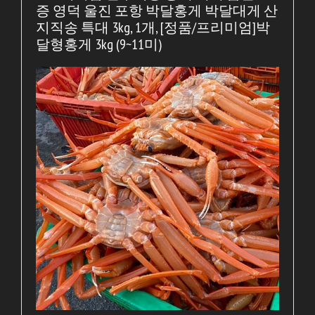
증 영덕 울진 포항 박달홍게 박달대게 산
지직송 특대 3kg, 1개, [정품/프리미엄]박
달형홍게 3kg (9~11미)