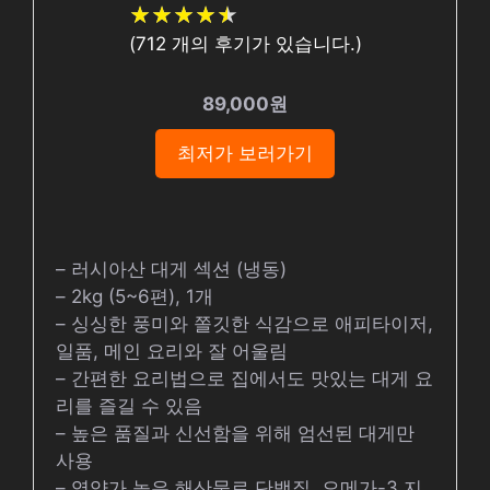
★
★
★
★
★
★
★
★
★
★
(
712
개의 후기가 있습니다.)
89,000원
최저가 보러가기
– 러시아산 대게 섹션 (냉동)
– 2kg (5~6편), 1개
– 싱싱한 풍미와 쫄깃한 식감으로 애피타이저,
일품, 메인 요리와 잘 어울림
– 간편한 요리법으로 집에서도 맛있는 대게 요
리를 즐길 수 있음
– 높은 품질과 신선함을 위해 엄선된 대게만
사용
– 영양가 높은 해산물로 단백질, 오메가-3 지