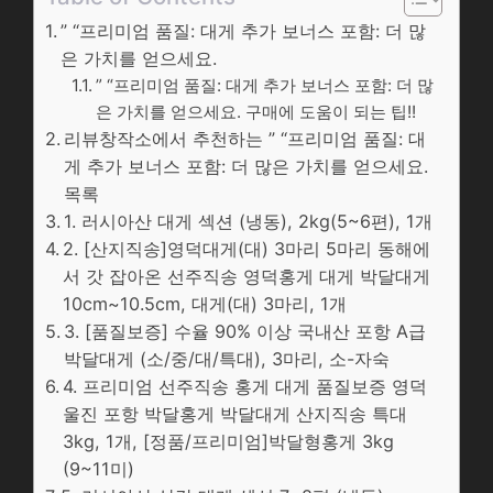
” “프리미엄 품질: 대게 추가 보너스 포함: 더 많
은 가치를 얻으세요.
” “프리미엄 품질: 대게 추가 보너스 포함: 더 많
은 가치를 얻으세요. 구매에 도움이 되는 팁!!
리뷰창작소에서 추천하는 ” “프리미엄 품질: 대
게 추가 보너스 포함: 더 많은 가치를 얻으세요.
목록
1. 러시아산 대게 섹션 (냉동), 2kg(5~6편), 1개
2. [산지직송]영덕대게(대) 3마리 5마리 동해에
서 갓 잡아온 선주직송 영덕홍게 대게 박달대게
10cm~10.5cm, 대게(대) 3마리, 1개
3. [품질보증] 수율 90% 이상 국내산 포항 A급
박달대게 (소/중/대/특대), 3마리, 소-자숙
4. 프리미엄 선주직송 홍게 대게 품질보증 영덕
울진 포항 박달홍게 박달대게 산지직송 특대
3kg, 1개, [정품/프리미엄]박달형홍게 3kg
(9~11미)