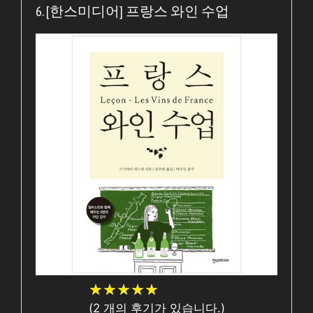
6. [한스미디어] 프랑스 와인 수업
★
★
★
★
★
★
★
★
★
★
(
2
개의 후기가 있습니다.)