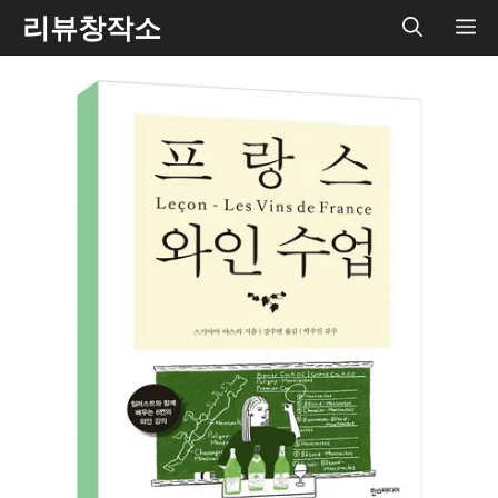
Skip
리뷰창작소
ME
to
content