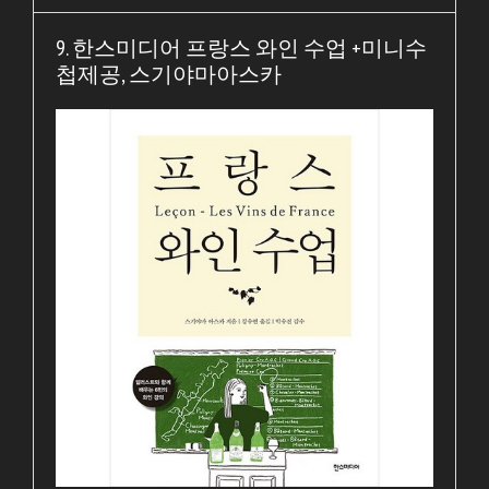
9. 한스미디어 프랑스 와인 수업 +미니수
첩제공, 스기야마아스카