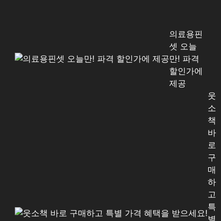
의료용핀
셋 오늘
만! 파격
할인가에
제공
웃
소
책
바
로
구
매
하
고
특
별