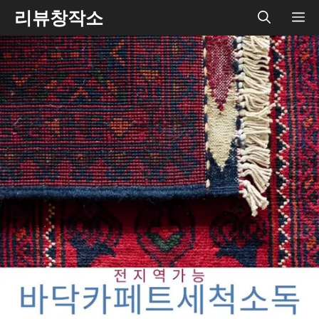
Skip
리뷰창작소
ME
to
content