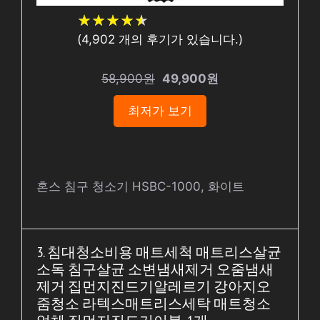
★
★
★
★
★
★
★
★
★
★
(
4,902
개의 후기가 있습니다.)
58,900원
49,900원
최저가 보기
혼스 침구 청소기 HSBC-1000, 화이트
3. 침대청소비용 매트세척 매트리스살균
소독 침구살균 소변냄새제거 오줌냄새
제거 집먼지진드기알레르기 강아지오
줌청소 라텍스매트리스세탁 매트청소