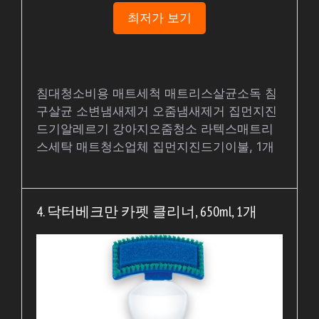
최저가 보기
침대청소비용 매트세척 매트리스살균소독 침
구살균 소변냄새제거 오줌냄새제거 집먼지진
드기알레르기 강아지오줌청소 라텍스매트리
스세탁 매트청소업체 집먼지진드기이불, 1개
4. 닥터베크만 카펫 클리너, 650ml, 1개