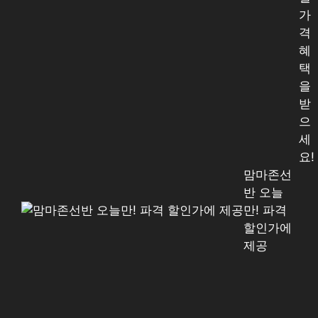
가
격
혜
택
을
받
으
세
요!
맘마존선
반 오늘
만! 파격
할인가에
제공