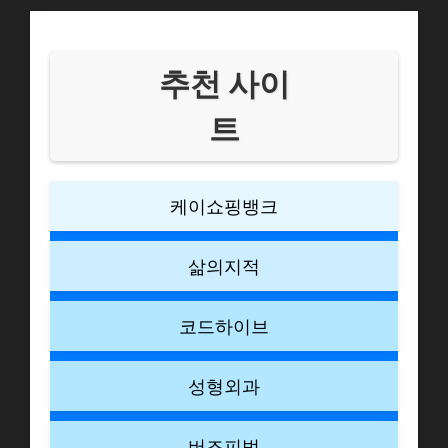
추천 사이
트
케이쇼핑뱅크
삶의지적
코드하이브
성형외과
버즈피벗