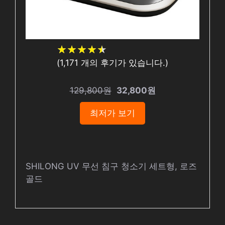
★
★
★
★
★
★
★
★
★
★
(
1,171
개의 후기가 있습니다.)
129,800원
32,800원
최저가 보기
SHILONG UV 무선 침구 청소기 세트형, 로즈
골드