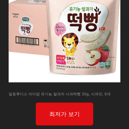
일동후디스 아이얌 유기농 쌀과자 사과떡뻥 30g, 사과맛, 6개
최저가 보기