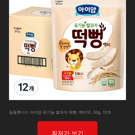
일동후디스 아이얌 유기농 쌀과자 떡뻥, 백미맛, 30g, 12개
최저가 보기