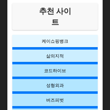
추천 사이
트
케이쇼핑뱅크
삶의지적
코드하이브
성형외과
버즈피벗