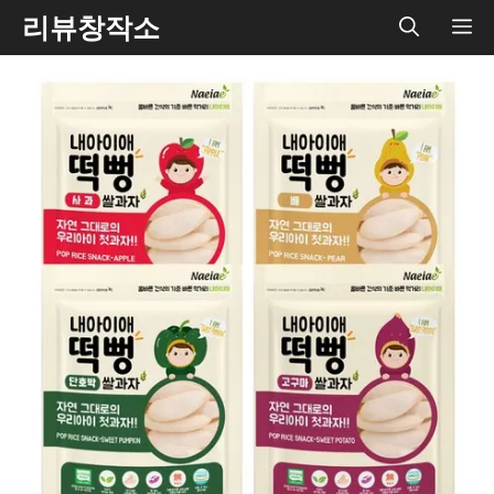
Skip
리뷰창작소
ME
to
content