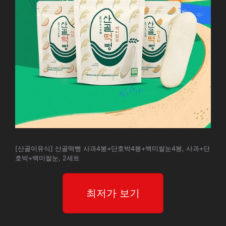
[산골이유식] 산골떡뻥 사과4봉+단호박4봉+백미쌀눈4봉, 사과+단
호박+백미쌀눈, 2세트
최저가 보기