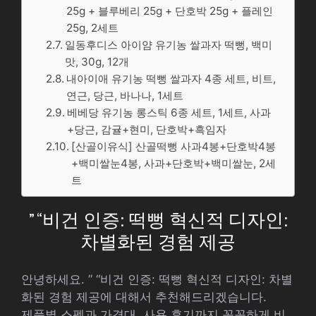
25g + 블루베리 25g + 단호박 25g + 플레인
25g, 2세트
일동후디스 아이얌 유기농 쌀과자 떡뻥, 백미
맛, 30g, 12개
내아이애 유기농 떡뻥 쌀과자 4종 세트, 비트,
연근, 당근, 바나나, 1세트
베베당 유기농 롱스틱 6종 세트, 1세트, 사과
+당근, 감귤+현미, 단호박+흑임자
[산골이유식] 산골떡뻥 사과4봉+단호박4봉
+백미쌀눈4봉, 사과+단호박+백미쌀눈, 2세
트
” “비건 인증: 떡뻥 혁신적 디자인:
차별화된 경험 제공
안녕하세요. ” “비건 인증: 떡뻥 혁신적 디자인: 차별
화된 경험 제공에 대해서 추천해드리겠습니다.
제품별 스펙과 가격대, 사용 후기까지 꼼꼼하게 비