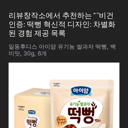
리뷰창작소에서 추천하는 ” “비건
인증: 떡뻥 혁신적 디자인: 차별화
된 경험 제공 목록
일동후디스 아이얌 유기농 쌀과자 떡뻥, 백
미맛, 30g, 6개