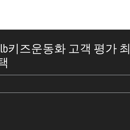
: mlb키즈운동화 고객 평가 
택