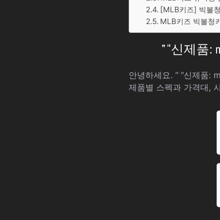
[MLB키즈] 빅볼
MLB키즈 빅볼청키
” “신제품
안녕하세요. ” “신제품:
제품별 스펙과 가격대, 