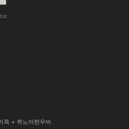
채진밥
현미죽 + 퀴노아한우버