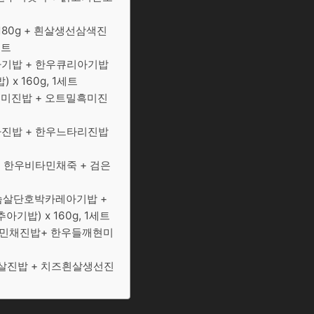
180g + 흰살생선삼색진
세트
아기밥 + 한우큐리아기밥
 160g, 1세트
깨현미진밥 + 오트밀흑미진
구마진밥 + 한우느타리진밥
+ 한우비타민채죽 + 검은
가슴살단호박카레아기밥 +
) x 160g, 1세트
비타민채진밥+ 한우들깨현미
슴살진밥 + 치즈흰살생선진