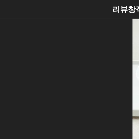
Skip
리뷰창
to
content