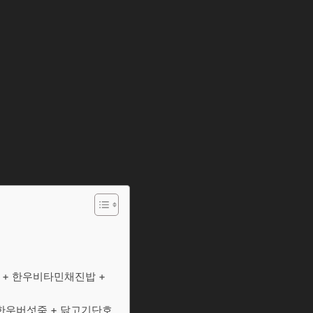
 + 한우비타민채진밥 +
아한우버섯죽 + 닭고기단호