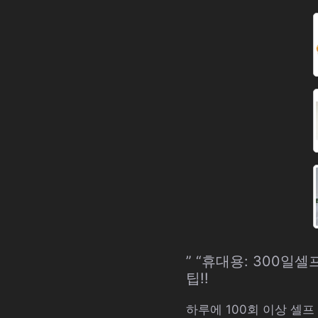
” “휴대용: 300일
팁!!
하루에 100회 이상 셀프