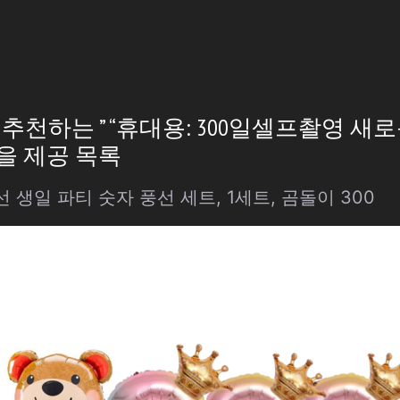
천하는 ” “휴대용: 300일셀프촬영 새
험을 제공 목록
 생일 파티 숫자 풍선 세트, 1세트, 곰돌이 300