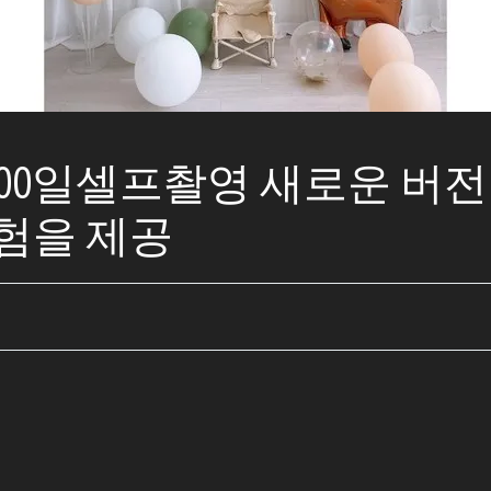
: 300일셀프촬영 새로운 버
경험을 제공