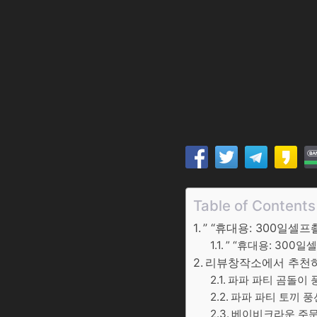
Table of Contents
” “휴대용: 300일셀
” “휴대용: 300
리뷰창작소에서 추천하는
파파 파티 곰돌이 풍
파파 파티 토끼 풍선
베이비크라운 주문제