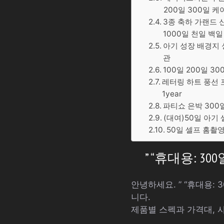
200일 300일 케
3종 축하 가랜드 신
1000일 천일 백일
아기 성장 배경지 
관
100일 200일 3
레터링 하트 풍선 포
1year
파티쇼 은박 300
(대여)50일 아기
50일 셀프 홈촬영
” “휴대용: 
안녕하세요. ” “휴대용
니다.
제품별 스펙과 가격대, 