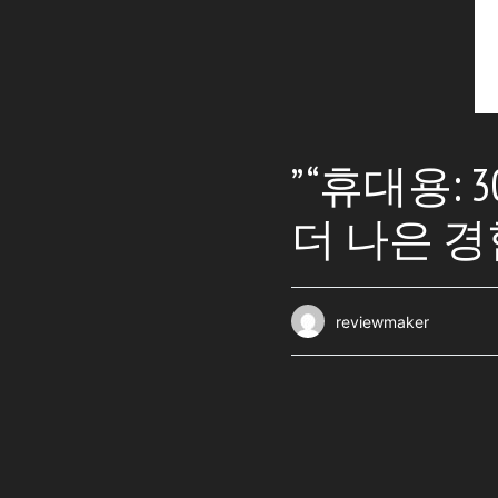
” “휴대용
더 나은 
reviewmaker