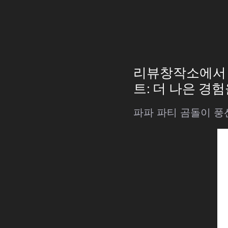
리뷰창작소에서 추
트: 더 나은 경
파파 파티 곰돌이 풍선